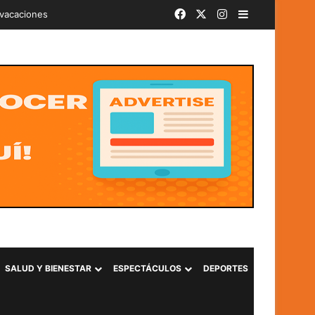
Facebook
X
Instagram
Barra lateral
iminal «Ántrax» en Lourdes, Colón
SALUD Y BIENESTAR
ESPECTÁCULOS
DEPORTES