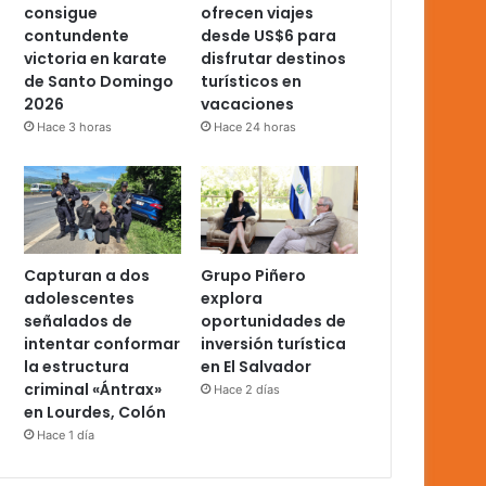
consigue
ofrecen viajes
contundente
desde US$6 para
victoria en karate
disfrutar destinos
de Santo Domingo
turísticos en
2026
vacaciones
Hace 3 horas
Hace 24 horas
Capturan a dos
Grupo Piñero
adolescentes
explora
señalados de
oportunidades de
intentar conformar
inversión turística
la estructura
en El Salvador
criminal «Ántrax»
Hace 2 días
en Lourdes, Colón
Hace 1 día