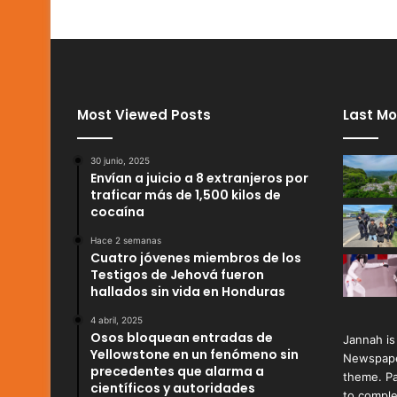
Most Viewed Posts
Last Mo
30 junio, 2025
Envían a juicio a 8 extranjeros por
traficar más de 1,500 kilos de
cocaína
Hace 2 semanas
Cuatro jóvenes miembros de los
Testigos de Jehová fueron
hallados sin vida en Honduras
4 abril, 2025
Osos bloquean entradas de
Jannah is
Yellowstone en un fenómeno sin
Newspape
precedentes que alarma a
theme. Pa
científicos y autoridades
to comple