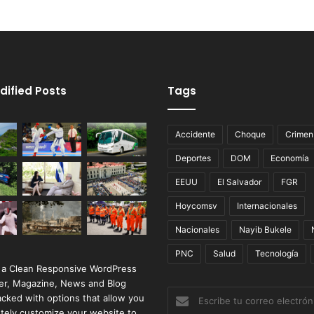
dified Posts
Tags
Accidente
Choque
Crimen
Deportes
DOM
Economía
EEUU
El Salvador
FGR
Hoycomsv
Internacionales
Nacionales
Nayib Bukele
PNC
Salud
Tecnología
 a Clean Responsive WordPress
r, Magazine, News and Blog
Escribe
cked with options that allow you
tu
tely customize your website to