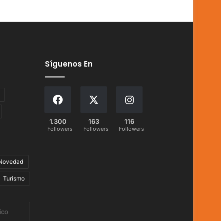
Síguenos En
1.300
163
116
Followers
Followers
Followers
Novedad
Turismo