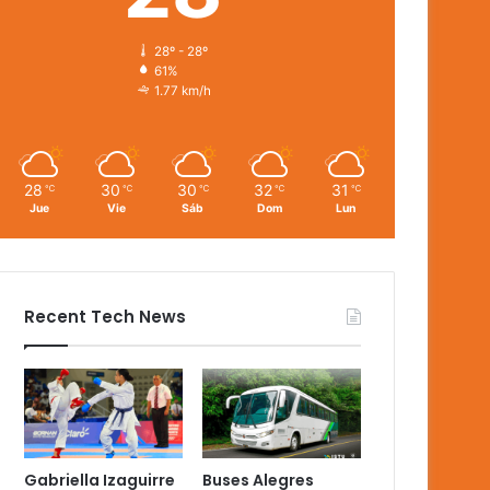
28º - 28º
61%
1.77 km/h
28
30
30
32
31
℃
℃
℃
℃
℃
Jue
Vie
Sáb
Dom
Lun
Recent Tech News
Gabriella Izaguirre
Buses Alegres