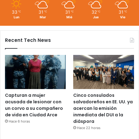
33
31
31
32
31
℃
℃
℃
℃
℃
Lun
Mar
Mié
Jue
Vie
Recent Tech News
Capturan a mujer
Cinco consulados
acusada de lesionar con
salvadoreños en EE. UU. ya
un corvo a su compañero
acercan la emisión
de vida en Ciudad Arce
inmediata del DUI a la
diáspora
Hace 6 horas
Hace 22 horas