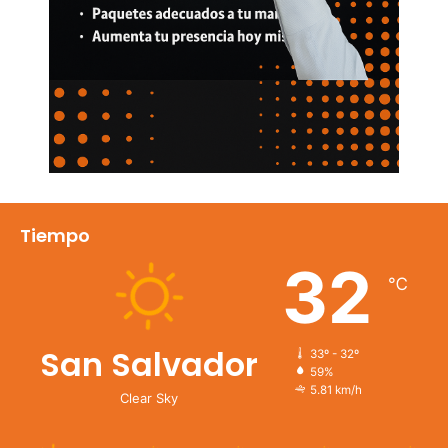
Tiempo
32
℃
San Salvador
33º - 32º
59%
5.81 km/h
Clear Sky