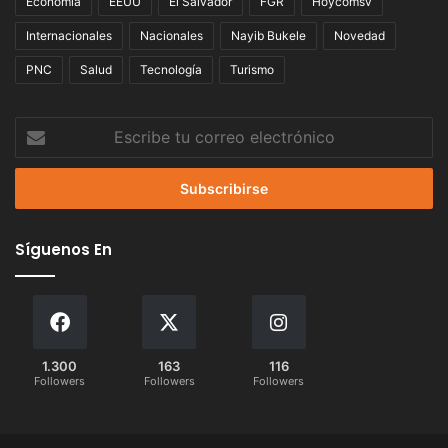
Economía
EEUU
El Salvador
FGR
Hoycomsv
Internacionales
Nacionales
Nayib Bukele
Novedad
PNC
Salud
Tecnología
Turismo
Escribe
tu
correo
electrónico
Síguenos En
1.300
163
116
Followers
Followers
Followers