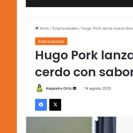
Inicio
/
Empresariales
/
Hugo Pork lanza nueva líne
Empresariales
Hugo Pork lanza
cerdo con sabor
Send
Alejandra Ortiz
14 agosto, 2025
an
Facebook
X
email