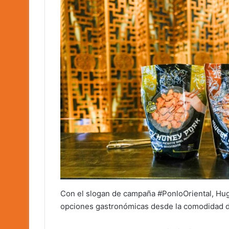
Con el slogan de campaña #PonloOriental, Hug
opciones gastronómicas desde la comodidad d