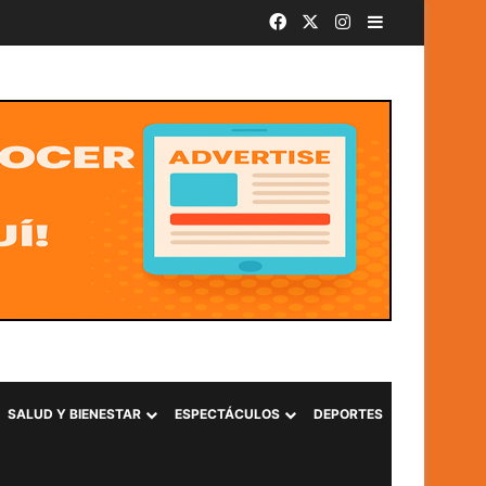
Facebook
X
Instagram
Barra lateral
SivarBand convierte el Centro Histórico de San Salvador en el epicentro de la música durante las Fiestas Agostinas
SALUD Y BIENESTAR
ESPECTÁCULOS
DEPORTES