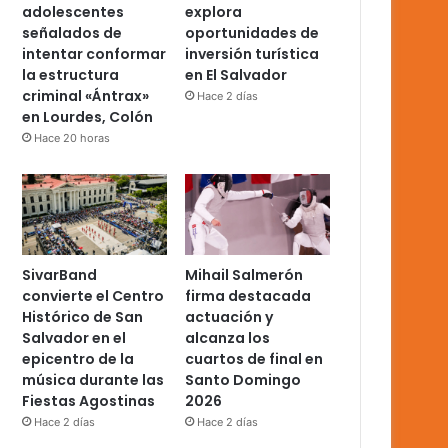
adolescentes
explora
señalados de
oportunidades de
intentar conformar
inversión turística
la estructura
en El Salvador
criminal «Ántrax»
Hace 2 días
en Lourdes, Colón
Hace 20 horas
SivarBand
Mihail Salmerón
convierte el Centro
firma destacada
Histórico de San
actuación y
Salvador en el
alcanza los
epicentro de la
cuartos de final en
música durante las
Santo Domingo
Fiestas Agostinas
2026
Hace 2 días
Hace 2 días