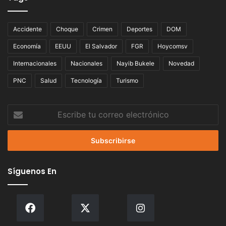
Accidente
Choque
Crimen
Deportes
DOM
Economía
EEUU
El Salvador
FGR
Hoycomsv
Internacionales
Nacionales
Nayib Bukele
Novedad
PNC
Salud
Tecnología
Turismo
Escribe
tu
correo
electrónico
Síguenos En