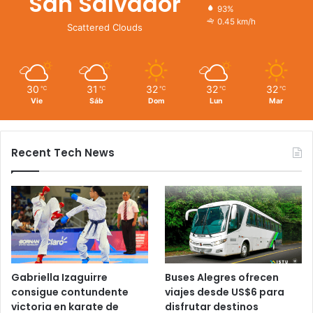
San Salvador
93%
0.45 km/h
Scattered Clouds
30
31
32
32
32
℃
℃
℃
℃
℃
Vie
Sáb
Dom
Lun
Mar
Recent Tech News
Gabriella Izaguirre
Buses Alegres ofrecen
consigue contundente
viajes desde US$6 para
victoria en karate de
disfrutar destinos