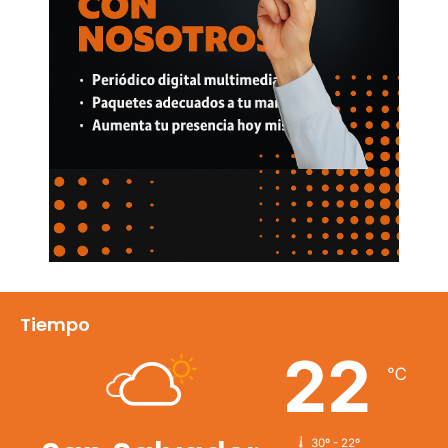
Tiempo
22
℃
30º - 22º