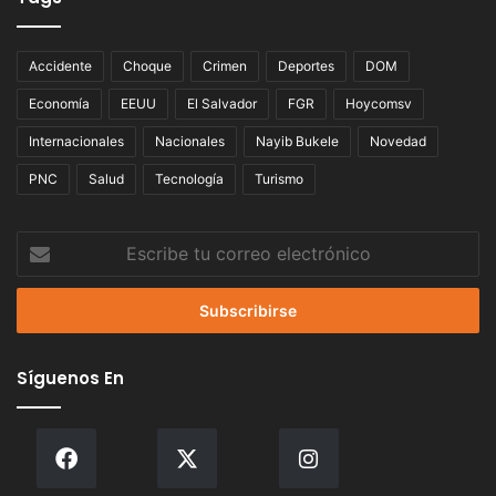
Accidente
Choque
Crimen
Deportes
DOM
Economía
EEUU
El Salvador
FGR
Hoycomsv
Internacionales
Nacionales
Nayib Bukele
Novedad
PNC
Salud
Tecnología
Turismo
Escribe
tu
correo
electrónico
Síguenos En