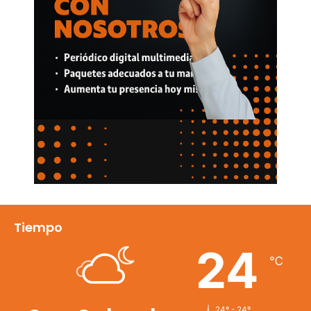
Tiempo
24
℃
24º - 24º