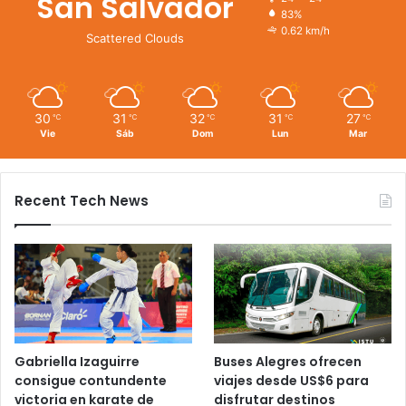
San Salvador
83%
0.62 km/h
Scattered Clouds
30
31
32
31
27
℃
℃
℃
℃
℃
Vie
Sáb
Dom
Lun
Mar
Recent Tech News
Gabriella Izaguirre
Buses Alegres ofrecen
consigue contundente
viajes desde US$6 para
victoria en karate de
disfrutar destinos