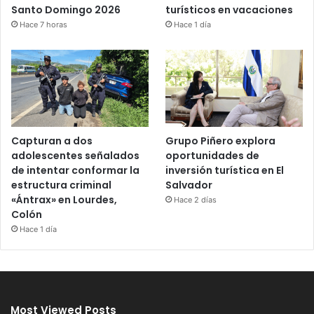
Santo Domingo 2026
turísticos en vacaciones
Hace 7 horas
Hace 1 día
Capturan a dos
Grupo Piñero explora
adolescentes señalados
oportunidades de
de intentar conformar la
inversión turística en El
estructura criminal
Salvador
«Ántrax» en Lourdes,
Hace 2 días
Colón
Hace 1 día
Most Viewed Posts