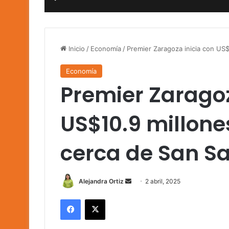
Inicio
/
Economía
/
Premier Zaragoza inicia con US$
Economía
Premier Zaragoz
US$10.9 millone
cerca de San S
Send
Alejandra Ortiz
2 abril, 2025
an
Facebook
X
email