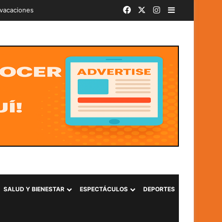
Facebook
X
Instagram
Barra lateral
iminal «Ántrax» en Lourdes, Colón
SALUD Y BIENESTAR
ESPECTÁCULOS
DEPORTES