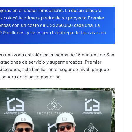
eras en el sector inmobiliario. La desarrolladora
s colocó la primera piedra de su proyecto Premier
iendas con un costo de US$260,000 cada una. La
.9 millones, y se espera la entrega de las casas en
 en una zona estratégica, a menos de 15 minutos de San
 estaciones de servicio y supermercados. Premier
itaciones, sala familiar en el segundo nivel, parqueo
squera en la parte posterior.