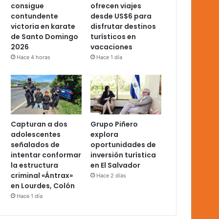
consigue
ofrecen viajes
contundente
desde US$6 para
victoria en karate
disfrutar destinos
de Santo Domingo
turísticos en
2026
vacaciones
Hace 4 horas
Hace 1 día
Capturan a dos
Grupo Piñero
adolescentes
explora
señalados de
oportunidades de
intentar conformar
inversión turística
la estructura
en El Salvador
criminal «Ántrax»
Hace 2 días
en Lourdes, Colón
Hace 1 día