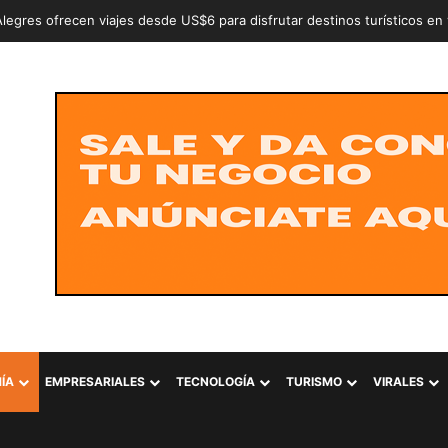
n a dos adolescentes señalados de intentar conformar la estructura cr
ÍA
EMPRESARIALES
TECNOLOGÍA
TURISMO
VIRALES