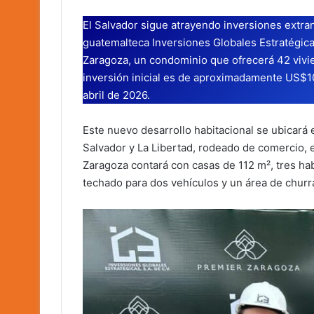
El Salvador sigue atrayendo inversiones extranj
guatemalteca Inversiones Globales Estratégica
Zaragoza, un condominio que ofrecerá 42 viv
inversión inicial es de aproximadamente US$10
abril de 2026.
Este nuevo desarrollo habitacional se ubicará
Salvador y La Libertad, rodeado de comercio,
Zaragoza contará con casas de 112 m², tres hab
techado para dos vehículos y un área de churra