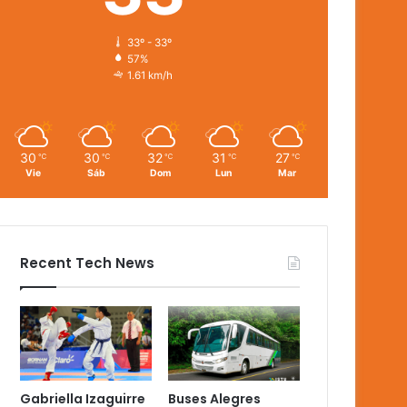
33º - 33º
57%
1.61 km/h
30
30
32
31
27
℃
℃
℃
℃
℃
Vie
Sáb
Dom
Lun
Mar
Recent Tech News
Gabriella Izaguirre
Buses Alegres