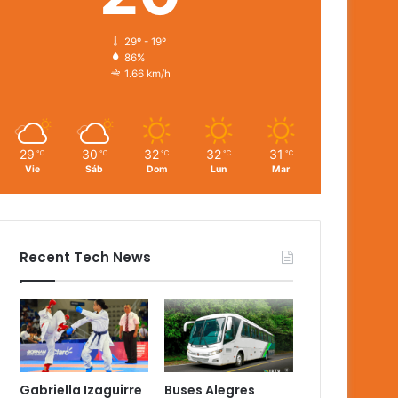
29º - 19º
86%
1.66 km/h
29
30
32
32
31
℃
℃
℃
℃
℃
Vie
Sáb
Dom
Lun
Mar
Recent Tech News
Gabriella Izaguirre
Buses Alegres