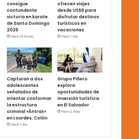
consigue
ofrecen viajes
contundente
desde US$6 para
victoria en karate
disfrutar destinos
de Santo Domingo
turísticos en
2026
vacaciones
Hace 14 horas
Hace 1 día
Capturan a dos
Grupo Piñero
adolescentes
explora
señalados de
oportunidades de
intentar conformar
inversión turística
la estructura
en El Salvador
criminal «Ántrax»
Hace 2 días
en Lourdes, Colón
Hace 1 día