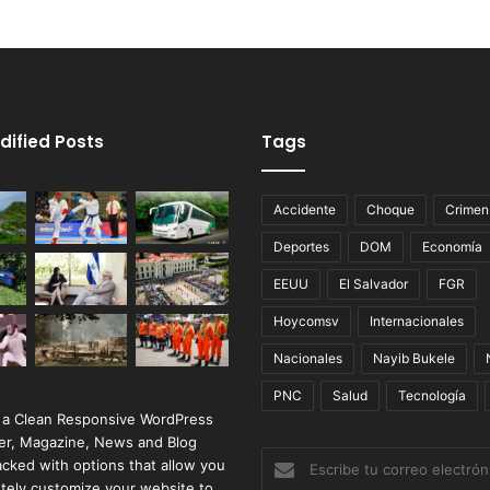
dified Posts
Tags
Accidente
Choque
Crimen
Deportes
DOM
Economía
EEUU
El Salvador
FGR
Hoycomsv
Internacionales
Nacionales
Nayib Bukele
PNC
Salud
Tecnología
 a Clean Responsive WordPress
r, Magazine, News and Blog
Escribe
cked with options that allow you
tu
tely customize your website to