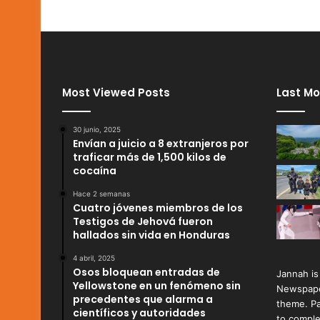
Most Viewed Posts
Last Mo
30 junio, 2025
Envían a juicio a 8 extranjeros por
traficar más de 1,500 kilos de
cocaína
Hace 2 semanas
Cuatro jóvenes miembros de los
Testigos de Jehová fueron
hallados sin vida en Honduras
4 abril, 2025
Osos bloquean entradas de
Jannah is
Yellowstone en un fenómeno sin
Newspape
precedentes que alarma a
theme. Pa
científicos y autoridades
to comple