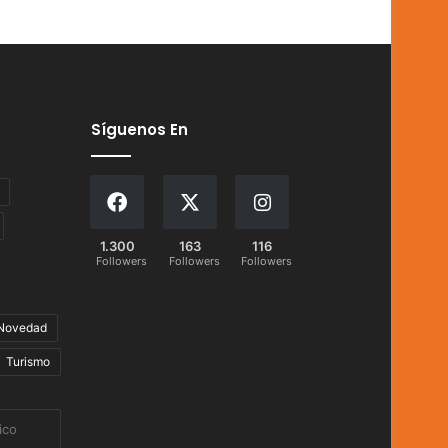
Síguenos En
1.300
163
116
Followers
Followers
Followers
Novedad
Turismo