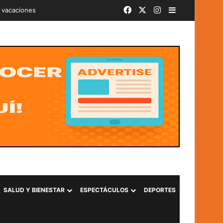
Facebook
X
Instagram
Barra lateral
iminal «Ántrax» en Lourdes, Colón
SALUD Y BIENESTAR
ESPECTÁCULOS
DEPORTES