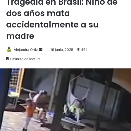
Tragedia en Brasil: Niño de
dos años mata
accidentalmente a su
madre
Send
Alejandra Ortiz
19 junio, 2025
464
an
1 minuto de lectura
email