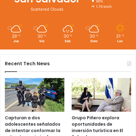
96%
1.76 km/h
Scattered Clouds
29
30
30
30
31
℃
℃
℃
℃
℃
Jue
Vie
Sáb
Dom
Lun
Recent Tech News
Capturan a dos
Grupo Piñero explora
adolescentes señalados
oportunidades de
de intentar conformar la
inversión turística en El