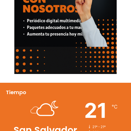
Tiempo
21
℃
San Salvador
21º - 21º