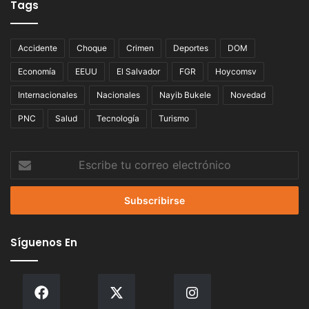
Tags
Accidente
Choque
Crimen
Deportes
DOM
Economía
EEUU
El Salvador
FGR
Hoycomsv
Internacionales
Nacionales
Nayib Bukele
Novedad
PNC
Salud
Tecnología
Turismo
Escribe
tu
correo
electrónico
Síguenos En