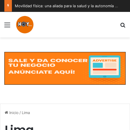
Movilidad física: una aliada para la salud y la autonomía a cualquier edad
Menú
B
Inicio
/
Lima
Lima