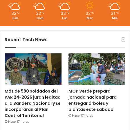
32
32
33
32
31
℃
℃
℃
℃
℃
Sáb
Dom
Lun
Mar
Mié
Recent Tech News
Más de 580 soldados del
MOP Verde prepara
PAR 24-2026 juran lealtad
jornada nacional para
a la Bandera Nacional y se
entregar árboles y
incorporarán al Plan
plantas este sábado
Control Territorial
Hace 17 horas
Hace 17 horas