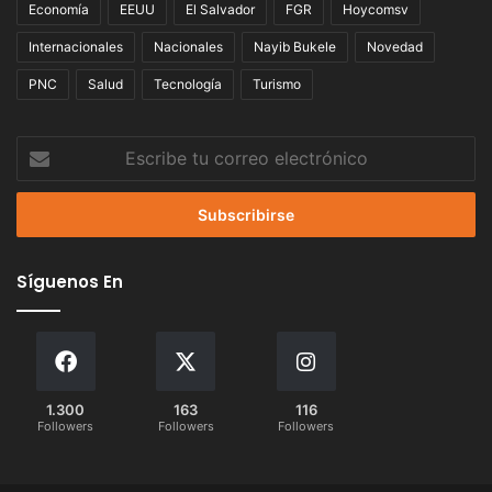
Economía
EEUU
El Salvador
FGR
Hoycomsv
Internacionales
Nacionales
Nayib Bukele
Novedad
PNC
Salud
Tecnología
Turismo
Escribe
tu
correo
electrónico
Síguenos En
1.300
163
116
Followers
Followers
Followers