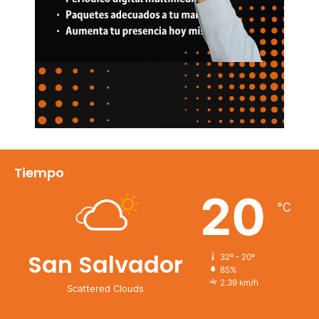
Tiempo
20
℃
San Salvador
32º - 20º
85%
2.39 km/h
Scattered Clouds