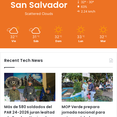
San Salvador
32º - 30º
63%
2.24 km/h
Scattered Clouds
32
31
32
33
32
℃
℃
℃
℃
℃
Vie
Sáb
Dom
Lun
Mar
Recent Tech News
Más de 580 soldados del
MOP Verde prepara
PAR 24-2026 juran lealtad
jornada nacional para