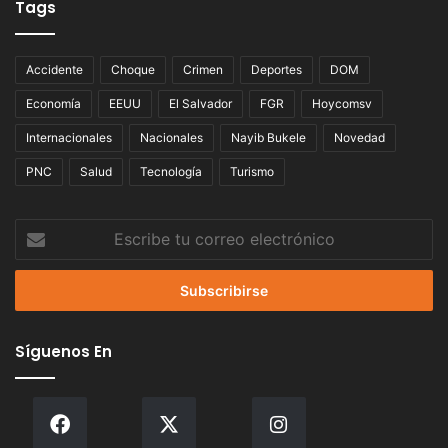
Tags
Accidente
Choque
Crimen
Deportes
DOM
Economía
EEUU
El Salvador
FGR
Hoycomsv
Internacionales
Nacionales
Nayib Bukele
Novedad
PNC
Salud
Tecnología
Turismo
Escribe
tu
correo
electrónico
Síguenos En