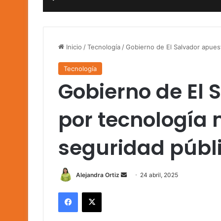
Inicio
/
Tecnología
/
Gobierno de El Salvador apuest
Tecnología
Gobierno de El 
por tecnología 
seguridad públ
Send
Alejandra Ortiz
24 abril, 2025
an
Facebook
X
email