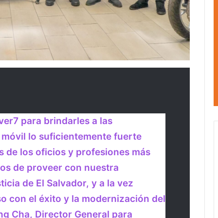
er7 para brindarles a las
 móvil lo suficientemente fuerte
s de los oficios y profesiones más
os de proveer con nuestra
ticia de El Salvador, y a la vez
 con el éxito y la modernización del
ung Cha, Director General para