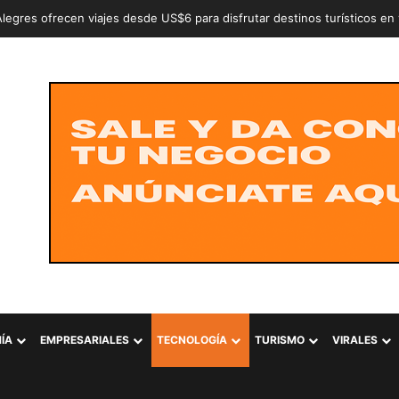
n a dos adolescentes señalados de intentar conformar la estructura cr
ÍA
EMPRESARIALES
TECNOLOGÍA
TURISMO
VIRALES