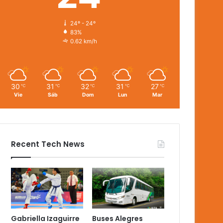
24º - 24º
83%
0.62 km/h
30
31
32
31
27
℃
℃
℃
℃
℃
Vie
Sáb
Dom
Lun
Mar
Recent Tech News
Gabriella Izaguirre
Buses Alegres