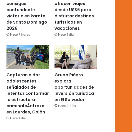
consigue
ofrecen viajes
contundente
desde US$6 para
victoria en karate
disfrutar destinos
de Santo Domingo
turísticos en
2026
vacaciones
Hace 7 horas
Hace 1 día
Capturan a dos
Grupo Piñero
adolescentes
explora
señalados de
oportunidades de
intentar conformar
inversión turística
la estructura
en El Salvador
criminal «Ántrax»
Hace 2 días
en Lourdes, Colón
Hace 1 día