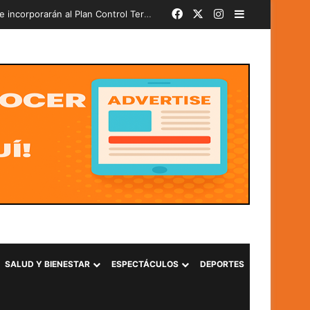
Facebook
X
Instagram
Barra lateral
Más de 580 soldados del PAR 24-2026 juran lealtad a la Bandera Nacional y se incorporarán al Plan Control Territorial
SALUD Y BIENESTAR
ESPECTÁCULOS
DEPORTES