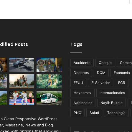
dified Posts
Tags
Accidente
Choque
Crimen
Deportes
DOM
Economía
EEUU
El Salvador
FGR
Hoycomsv
Internacionales
Nacionales
Nayib Bukele
PNC
Salud
Tecnología
 a Clean Responsive WordPress
r, Magazine, News and Blog
Escribe
cked with options that allow you