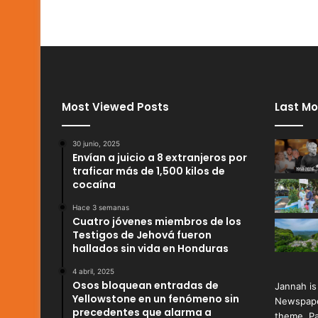
Most Viewed Posts
Last Mo
30 junio, 2025
Envían a juicio a 8 extranjeros por
traficar más de 1,500 kilos de
cocaína
Hace 3 semanas
Cuatro jóvenes miembros de los
Testigos de Jehová fueron
hallados sin vida en Honduras
4 abril, 2025
Osos bloquean entradas de
Jannah is
Yellowstone en un fenómeno sin
Newspape
precedentes que alarma a
theme. Pa