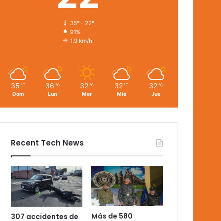
35º - 22º
91%
1.9 km/h
35
36
32
32
32
℃
℃
℃
℃
℃
Dom
Lun
Mar
Mié
Jue
Recent Tech News
Más de 580
307 accidentes de