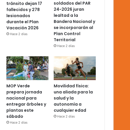
soldados del PAR
tránsito dejan 17
24-2026 juran
fallecidos y 278
lealtad a la
lesionados
Bandera Nacional y
durante el Plan
se incorporarán al
Vacación 2026
Plan Control
Hace 2 días
Territorial
Hace 2 días
MOP Verde
Movilidad física:
prepara jornada
una aliada para la
nacional para
salud y la
entregar árboles y
autonomía a
plantas este
cualquier edad
sábado
Hace 2 días
Hace 2 días