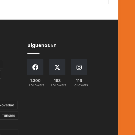
Síguenos En
1.300
163
116
Followers
Followers
Followers
Novedad
Turismo