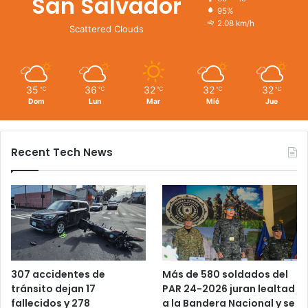
San Salvador
95%
2.08 km/h
Scattered Clouds
35
36
32
32
32
℃
℃
℃
℃
℃
Dom
Lun
Mar
Mié
Jue
Recent Tech News
Más de 580 soldados del
307 accidentes de
PAR 24-2026 juran lealtad
tránsito dejan 17
a la Bandera Nacional y se
fallecidos y 278