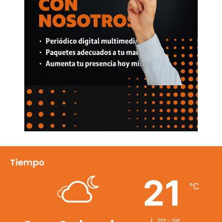
Tiempo
21
℃
35º - 19º