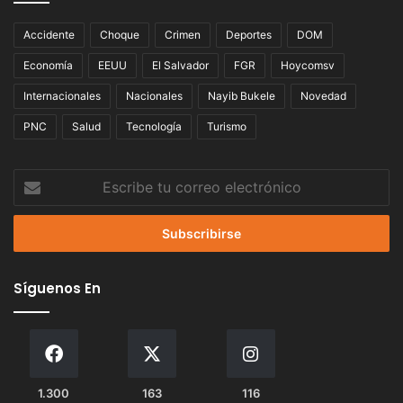
Accidente
Choque
Crimen
Deportes
DOM
Economía
EEUU
El Salvador
FGR
Hoycomsv
Internacionales
Nacionales
Nayib Bukele
Novedad
PNC
Salud
Tecnología
Turismo
Escribe
tu
correo
electrónico
Síguenos En
1.300
163
116