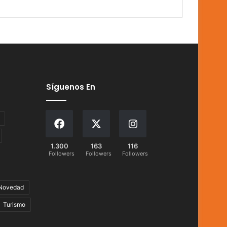
Síguenos En
1.300
163
116
Followers
Followers
Followers
Novedad
Turismo