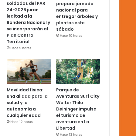
soldados del PAR
prepara jornada
24-2026 juran
nacional para
lealtad a la
entregar árboles y
Bandera Nacional y
plantas este
se incorporarán al
sábado
Plan Control
Hace 10 horas
Territorial
Hace 9 horas
Movilidad física:
Parque de
una aliada para la
Aventuras Surf City
salud y la
Walter Thilo
autonomía a
Deininger impulsa
cualquier edad
el turismo de
aventura en La
Hace 12 horas
Libertad
Hace 13 horas