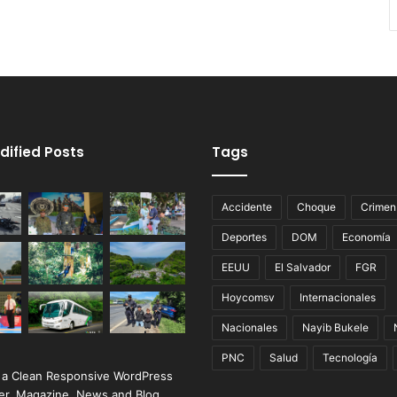
dified Posts
Tags
Accidente
Choque
Crimen
Deportes
DOM
Economía
EEUU
El Salvador
FGR
Hoycomsv
Internacionales
Nacionales
Nayib Bukele
PNC
Salud
Tecnología
 a Clean Responsive WordPress
r, Magazine, News and Blog