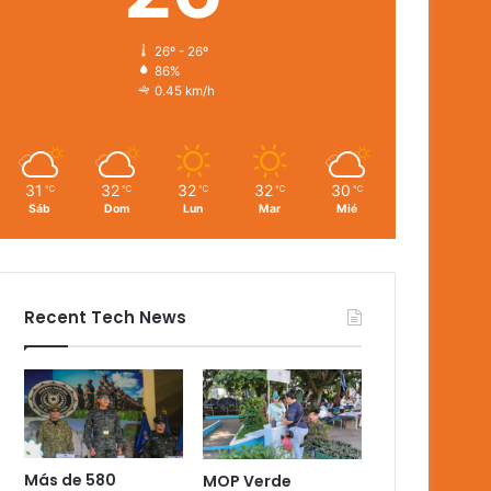
26º - 26º
86%
0.45 km/h
31
32
32
32
30
℃
℃
℃
℃
℃
Sáb
Dom
Lun
Mar
Mié
Recent Tech News
Más de 580
MOP Verde