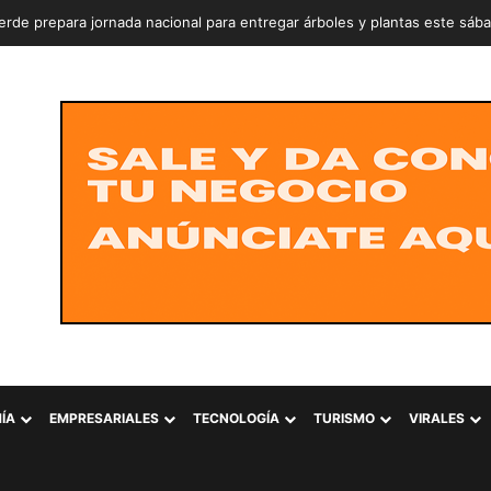
rde prepara jornada nacional para entregar árboles y plantas este sáb
ÍA
EMPRESARIALES
TECNOLOGÍA
TURISMO
VIRALES