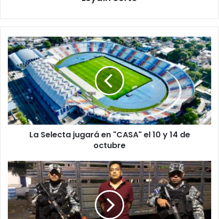
La
Selecta
jugará
en
"CASA"
el
10
y
14
La Selecta jugará en "CASA" el 10 y 14 de
de
octubre
octubre
FGR
emite
órdenes
de
captura
contra