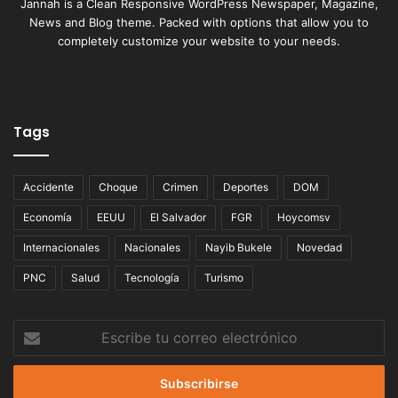
Jannah is a Clean Responsive WordPress Newspaper, Magazine,
News and Blog theme. Packed with options that allow you to
completely customize your website to your needs.
Tags
Accidente
Choque
Crimen
Deportes
DOM
Economía
EEUU
El Salvador
FGR
Hoycomsv
Internacionales
Nacionales
Nayib Bukele
Novedad
PNC
Salud
Tecnología
Turismo
Escribe
tu
correo
electrónico