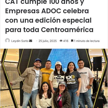
CAT cumple 100 años y
Empresas ADOC celebra
con una edición especial
para toda Centroamérica
Send
Leydin Sorto
25 julio, 2025
416
1 minuto de lectura
an
email