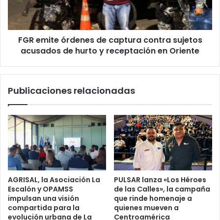
sujetos
acusados
de
FGR emite órdenes de captura contra sujetos
hurto
y
acusados de hurto y receptación en Oriente
receptación
en
Oriente
Publicaciones relacionadas
AGRISAL, la Asociación La
PULSAR lanza «Los Héroes
Escalón y OPAMSS
de las Calles», la campaña
impulsan una visión
que rinde homenaje a
compartida para la
quienes mueven a
evolución urbana de La
Centroamérica