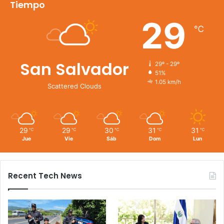
Tiempo
29
℃
San Salvador
29º - 29º
51%
1.05 km/h
Scattered Clouds
29
29
30
31
31
℃
℃
℃
℃
℃
Jue
Vie
Sáb
Dom
Lun
Recent Tech News