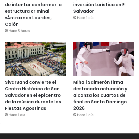
de intentar conformar la
inversión turística en El
estructura criminal
Salvador
«Ántrax» en Lourdes,
Hace 1 día
Colón
Hace 5 horas
SivarBand convierte el
Mihail Salmerón firma
Centro Histórico de San
destacada actuación y
Salvador en el epicentro
alcanza los cuartos de
de la música durante las
final en Santo Domingo
Fiestas Agostinas
2026
Hace 1 día
Hace 1 día