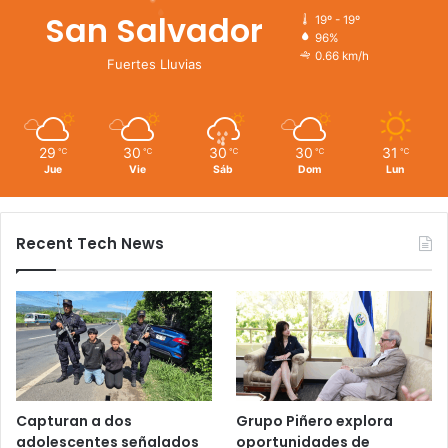
San Salvador
19º - 19º
96%
0.66 km/h
Fuertes Lluvias
29
30
30
30
31
℃
℃
℃
℃
℃
Jue
Vie
Sáb
Dom
Lun
Recent Tech News
Capturan a dos
Grupo Piñero explora
adolescentes señalados
oportunidades de