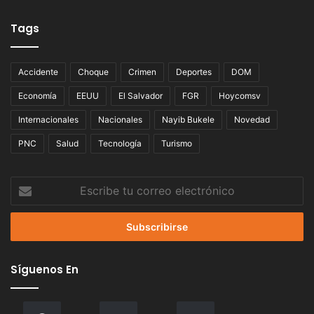
Tags
Accidente
Choque
Crimen
Deportes
DOM
Economía
EEUU
El Salvador
FGR
Hoycomsv
Internacionales
Nacionales
Nayib Bukele
Novedad
PNC
Salud
Tecnología
Turismo
Escribe
tu
correo
electrónico
Síguenos En