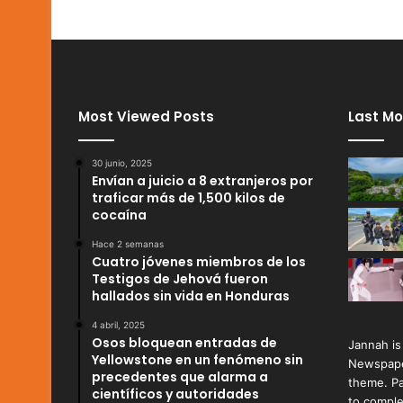
Most Viewed Posts
Last Mo
30 junio, 2025
Envían a juicio a 8 extranjeros por
traficar más de 1,500 kilos de
cocaína
Hace 2 semanas
Cuatro jóvenes miembros de los
Testigos de Jehová fueron
hallados sin vida en Honduras
4 abril, 2025
Osos bloquean entradas de
Jannah is
Yellowstone en un fenómeno sin
Newspape
precedentes que alarma a
theme. Pa
científicos y autoridades
to comple