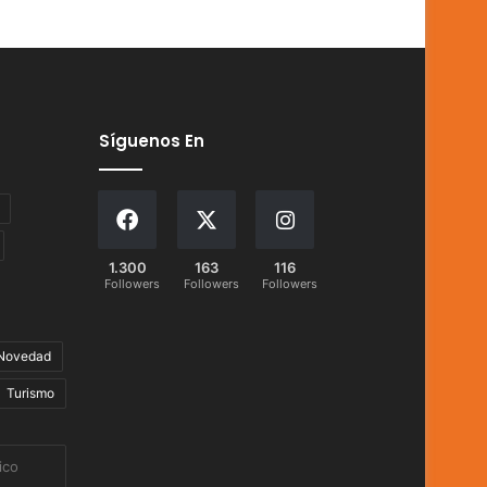
Síguenos En
1.300
163
116
Followers
Followers
Followers
Novedad
Turismo