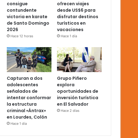
consigue
ofrecen viajes
contundente
desde US$6 para
victoria en karate
disfrutar destinos
de Santo Domingo
turísticos en
2026
vacaciones
Hace 12 horas
Hace 1 día
Capturan a dos
Grupo Piñero
adolescentes
explora
señalados de
oportunidades de
intentar conformar
inversión turística
la estructura
en El Salvador
criminal «Ántrax»
Hace 2 días
en Lourdes, Colón
Hace 1 día