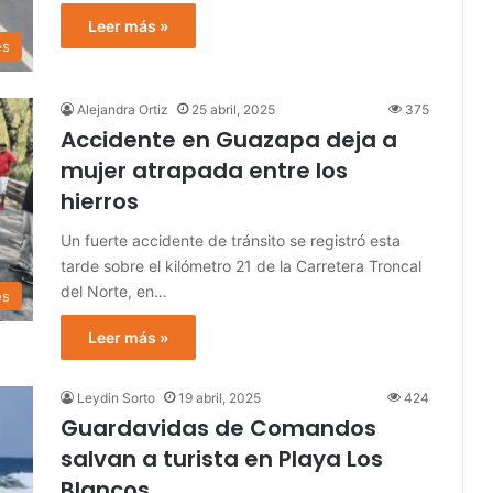
Leer más »
es
Alejandra Ortiz
25 abril, 2025
375
Accidente en Guazapa deja a
mujer atrapada entre los
hierros
Un fuerte accidente de tránsito se registró esta
tarde sobre el kilómetro 21 de la Carretera Troncal
del Norte, en…
es
Leer más »
Leydin Sorto
19 abril, 2025
424
Guardavidas de Comandos
salvan a turista en Playa Los
Blancos