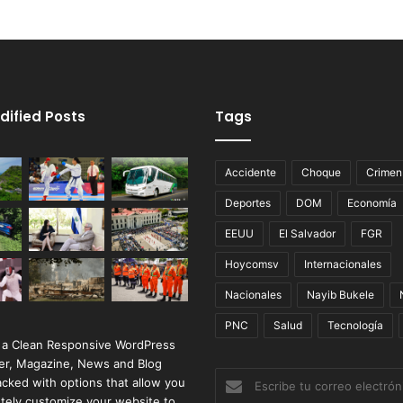
dified Posts
Tags
Accidente
Choque
Crimen
Deportes
DOM
Economía
EEUU
El Salvador
FGR
Hoycomsv
Internacionales
Nacionales
Nayib Bukele
PNC
Salud
Tecnología
 a Clean Responsive WordPress
r, Magazine, News and Blog
Escribe
cked with options that allow you
tu
tely customize your website to