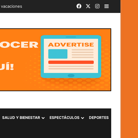
Facebook
X
Instagram
Barra lateral
iminal «Ántrax» en Lourdes, Colón
SALUD Y BIENESTAR
ESPECTÁCULOS
DEPORTES