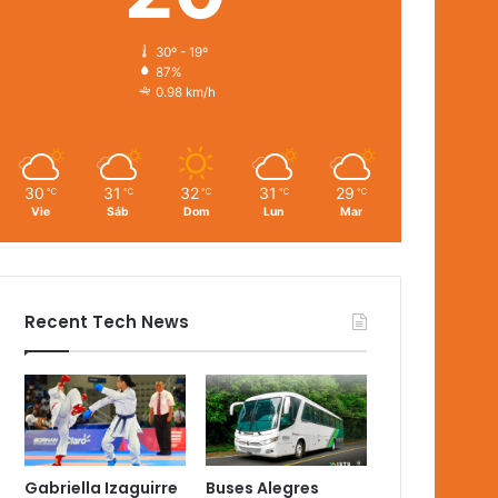
30º - 19º
87%
0.98 km/h
30
31
32
31
29
℃
℃
℃
℃
℃
Vie
Sáb
Dom
Lun
Mar
Recent Tech News
Gabriella Izaguirre
Buses Alegres