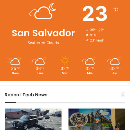
23
℃
San Salvador
35º - 21º
91%
2.11 km/h
Scattered Clouds
35
36
32
32
32
℃
℃
℃
℃
℃
Dom
Lun
Mar
Mié
Jue
Recent Tech News