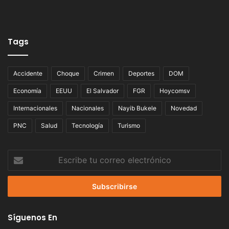
Tags
Accidente
Choque
Crimen
Deportes
DOM
Economía
EEUU
El Salvador
FGR
Hoycomsv
Internacionales
Nacionales
Nayib Bukele
Novedad
PNC
Salud
Tecnología
Turismo
Escribe
tu
correo
electrónico
Síguenos En