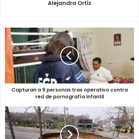
Alejandra Ortiz
Capturan
a
9
personas
tras
operativo
contra
red
de
Capturan a 9 personas tras operativo contra
pornografía
infantil
red de pornografía infantil
Tragedia
en
Seúl:
Motociclista
cae