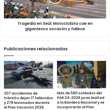
en
gigantesco
socavón
y
Tragedia en Seúl: Motociclista cae en
fallece
gigantesco socavón y fallece
Publicaciones relacionadas
Más de 580 soldados del
307 accidentes de
PAR 24-2026 juran lealtad
tránsito dejan 17 fallecidos
a la Bandera Nacional y se
y 278 lesionados durante
incorporarán al Plan
el Plan Vacación 2026