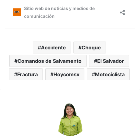
Accidente
Choque
Comandos de Salvamento
El Salvador
Fractura
Hoycomsv
Motociclista