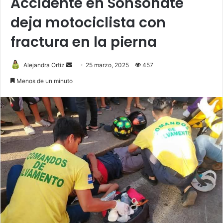
Accidente en Sonsonate
deja motociclista con
fractura en la pierna
Send
Alejandra Ortiz
25 marzo, 2025
457
an
Menos de un minuto
email