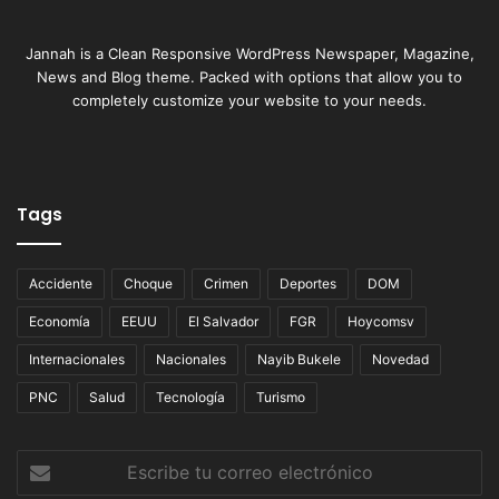
Jannah is a Clean Responsive WordPress Newspaper, Magazine,
News and Blog theme. Packed with options that allow you to
completely customize your website to your needs.
Tags
Accidente
Choque
Crimen
Deportes
DOM
Economía
EEUU
El Salvador
FGR
Hoycomsv
Internacionales
Nacionales
Nayib Bukele
Novedad
PNC
Salud
Tecnología
Turismo
Escribe
tu