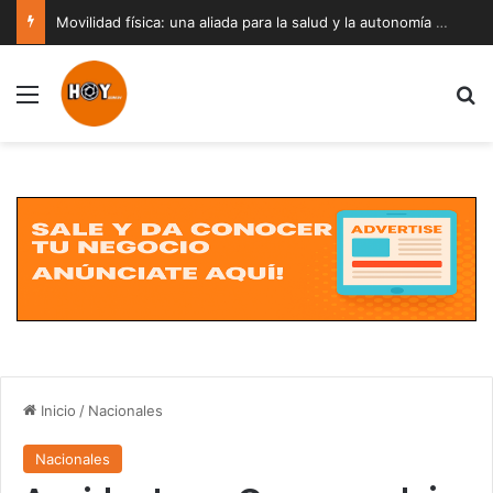
Movilidad física: una aliada para la salud y la autonomía a cualquier edad
Menú
B
Inicio
/
Nacionales
Nacionales