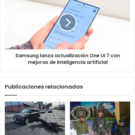
lanza
actualización
One
UI
7
con
mejoras
de
Samsung lanza actualización One UI 7 con
inteligencia
artificial
mejoras de inteligencia artificial
Publicaciones relacionadas