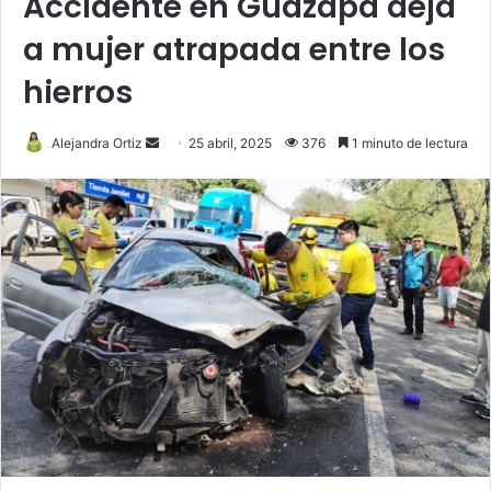
Accidente en Guazapa deja
a mujer atrapada entre los
hierros
Send
Alejandra Ortiz
25 abril, 2025
376
1 minuto de lectura
an
email