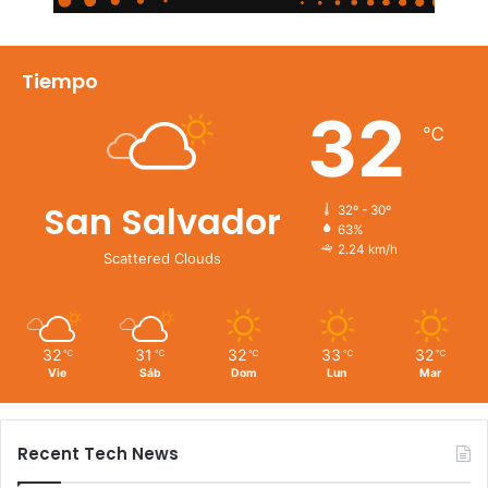
Tiempo
32
℃
San Salvador
32º - 30º
63%
2.24 km/h
Scattered Clouds
32
31
32
33
32
℃
℃
℃
℃
℃
Vie
Sáb
Dom
Lun
Mar
Recent Tech News