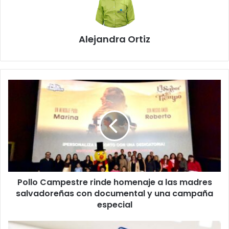
Alejandra Ortiz
Pollo
Campestre
rinde
homenaje
a
las
madres
salvadoreñas
con
Pollo Campestre rinde homenaje a las madres
documental
y
salvadoreñas con documental y una campaña
una
especial
campaña
especial
Samsung