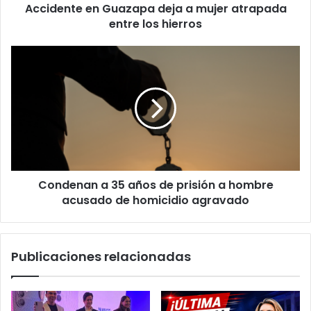
Accidente en Guazapa deja a mujer atrapada
hierros
entre los hierros
Condenan
a
35
años
de
prisión
a
hombre
acusado
Condenan a 35 años de prisión a hombre
de
homicidio
acusado de homicidio agravado
agravado
Publicaciones relacionadas