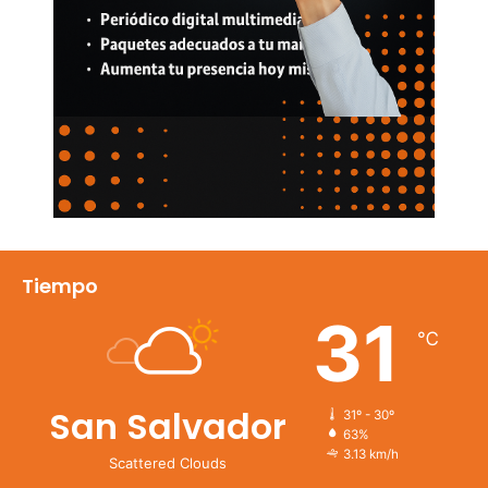
Tiempo
31
℃
San Salvador
31º - 30º
63%
3.13 km/h
Scattered Clouds