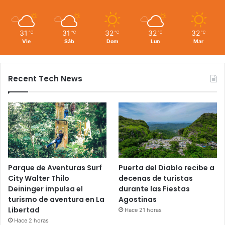
31
31
32
32
32
℃
℃
℃
℃
℃
Vie
Sáb
Dom
Lun
Mar
Recent Tech News
Parque de Aventuras Surf
Puerta del Diablo recibe a
City Walter Thilo
decenas de turistas
Deininger impulsa el
durante las Fiestas
turismo de aventura en La
Agostinas
Libertad
Hace 21 horas
Hace 2 horas