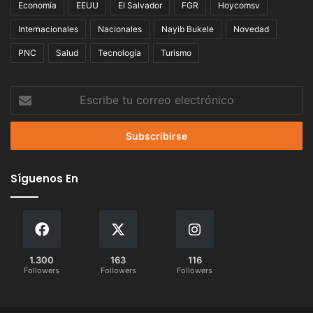
Economía
EEUU
El Salvador
FGR
Hoycomsv
Internacionales
Nacionales
Nayib Bukele
Novedad
PNC
Salud
Tecnología
Turismo
Escribe
tu
correo
electrónico
Síguenos En
1.300
163
116
Followers
Followers
Followers