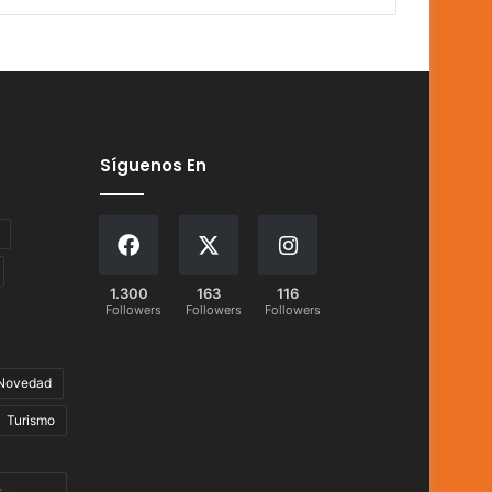
Síguenos En
1.300
163
116
Followers
Followers
Followers
Novedad
Turismo