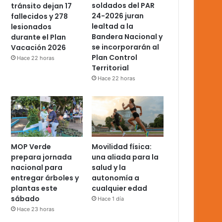
soldados del PAR
tránsito dejan 17
24-2026 juran
fallecidos y 278
lealtad a la
lesionados
Bandera Nacional y
durante el Plan
se incorporarán al
Vacación 2026
Plan Control
Hace 22 horas
Territorial
Hace 22 horas
MOP Verde
Movilidad física:
prepara jornada
una aliada para la
nacional para
salud y la
entregar árboles y
autonomía a
plantas este
cualquier edad
sábado
Hace 1 día
Hace 23 horas