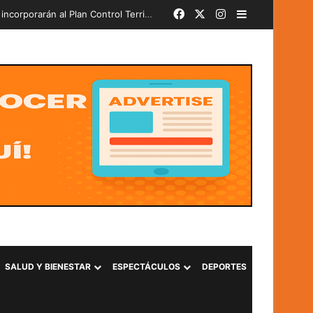
Facebook
X
Instagram
Barra lateral
Más de 580 soldados del PAR 24-2026 juran lealtad a la Bandera Nacional y se incorporarán al Plan Control Territorial
SALUD Y BIENESTAR
ESPECTÁCULOS
DEPORTES