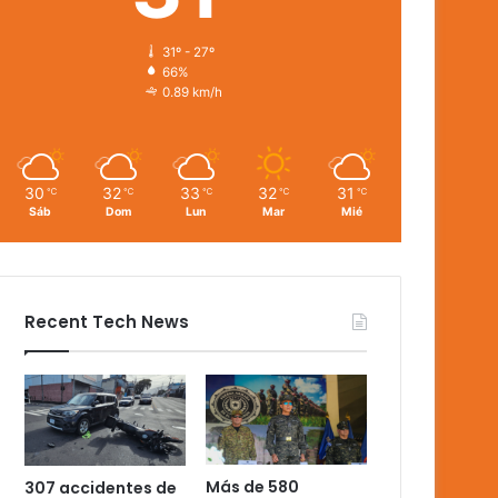
31º - 27º
66%
0.89 km/h
30
32
33
32
31
℃
℃
℃
℃
℃
Sáb
Dom
Lun
Mar
Mié
Recent Tech News
Más de 580
307 accidentes de