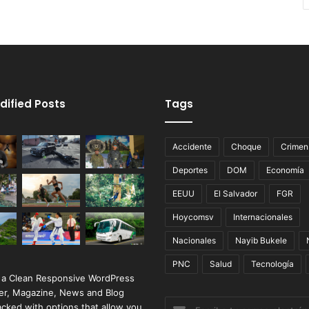
dified Posts
Tags
Accidente
Choque
Crimen
Deportes
DOM
Economía
EEUU
El Salvador
FGR
Hoycomsv
Internacionales
Nacionales
Nayib Bukele
PNC
Salud
Tecnología
 a Clean Responsive WordPress
r, Magazine, News and Blog
Escribe
cked with options that allow you