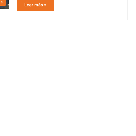
es
Leer más »