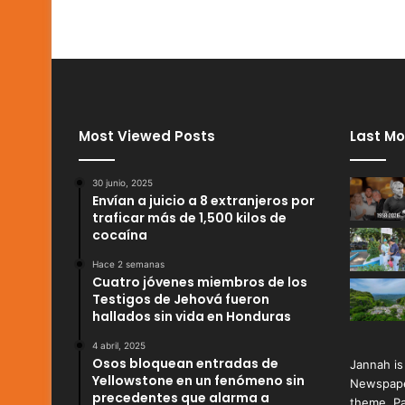
Most Viewed Posts
Last Mo
30 junio, 2025
Envían a juicio a 8 extranjeros por
traficar más de 1,500 kilos de
cocaína
Hace 2 semanas
Cuatro jóvenes miembros de los
Testigos de Jehová fueron
hallados sin vida en Honduras
4 abril, 2025
Osos bloquean entradas de
Jannah is
Yellowstone en un fenómeno sin
Newspape
precedentes que alarma a
theme. Pa