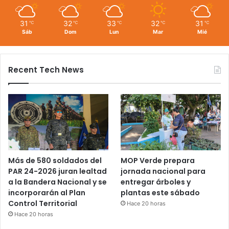
31
32
33
32
31
℃
℃
℃
℃
℃
Sáb
Dom
Lun
Mar
Mié
Recent Tech News
Más de 580 soldados del
MOP Verde prepara
PAR 24-2026 juran lealtad
jornada nacional para
a la Bandera Nacional y se
entregar árboles y
incorporarán al Plan
plantas este sábado
Control Territorial
Hace 20 horas
Hace 20 horas