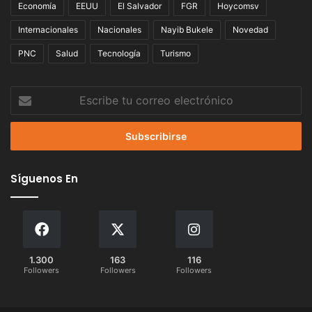
Economía
EEUU
El Salvador
FGR
Hoycomsv
Internacionales
Nacionales
Nayib Bukele
Novedad
PNC
Salud
Tecnología
Turismo
Escribe
tu
correo
electrónico
Síguenos En
1.300
163
116
Followers
Followers
Followers