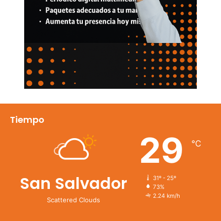
Tiempo
29
℃
San Salvador
31º - 25º
73%
2.24 km/h
Scattered Clouds