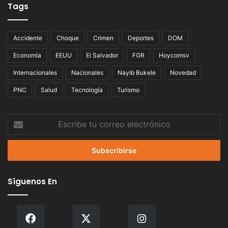
Tags
Accidente
Choque
Crimen
Deportes
DOM
Economía
EEUU
El Salvador
FGR
Hoycomsv
Internacionales
Nacionales
Nayib Bukele
Novedad
PNC
Salud
Tecnología
Turismo
Escribe
tu
correo
electrónico
Síguenos En