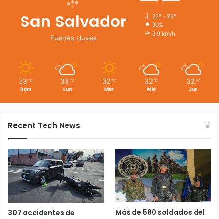
San Salvador
22º - 22º
90%
0.9 km/h
Fuertes Lluvias
33
33
32
32
32
℃
℃
℃
℃
℃
Dom
Lun
Mar
Mié
Jue
Recent Tech News
Más de 580 soldados del
307 accidentes de