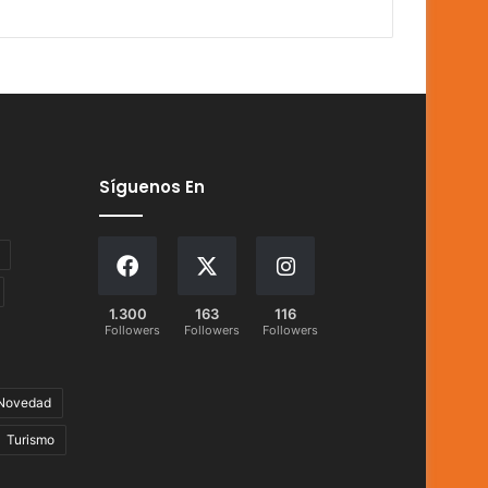
Síguenos En
1.300
163
116
Followers
Followers
Followers
Novedad
Turismo