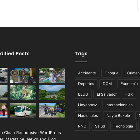
dified Posts
Tags
Accidente
Choque
Crimen
Deportes
DOM
Economía
EEUU
El Salvador
FGR
Hoycomsv
Internacionales
Nacionales
Nayib Bukele
PNC
Salud
Tecnología
 a Clean Responsive WordPress
r, Magazine, News and Blog