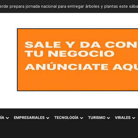
rde prepara jornada nacional para entregar árboles y plantas este sáb
ÍA
EMPRESARIALES
TECNOLOGÍA
TURISMO
VIRALES