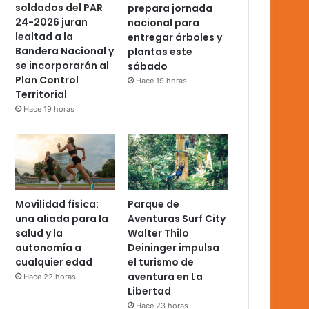
soldados del PAR
prepara jornada
24-2026 juran
nacional para
lealtad a la
entregar árboles y
Bandera Nacional y
plantas este
se incorporarán al
sábado
Plan Control
Hace 19 horas
Territorial
Hace 19 horas
Movilidad física:
Parque de
una aliada para la
Aventuras Surf City
salud y la
Walter Thilo
autonomía a
Deininger impulsa
cualquier edad
el turismo de
aventura en La
Hace 22 horas
Libertad
Hace 23 horas