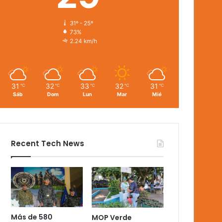
31º - 25º
73%
2.24 km/h
31
32
33
32
31
℃
℃
℃
℃
℃
Sáb
Dom
Lun
Mar
Mié
Recent Tech News
Más de 580
MOP Verde