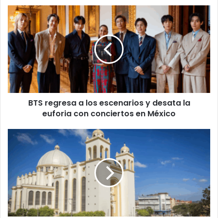
BTS
regresa
a
los
escenarios
y
desata
la
euforia
BTS regresa a los escenarios y desata la
con
conciertos
euforia con conciertos en México
en
México
Turismo
en
El
Salvador
genera
más
de
US$871
millones