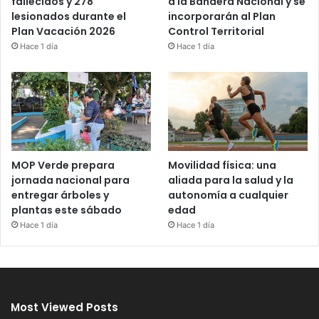
a la Bandera Nacional y se
fallecidos y 278
incorporarán al Plan
lesionados durante el
Control Territorial
Plan Vacación 2026
Hace 1 día
Hace 1 día
MOP Verde prepara
Movilidad física: una
jornada nacional para
aliada para la salud y la
entregar árboles y
autonomía a cualquier
plantas este sábado
edad
Hace 1 día
Hace 1 día
Most Viewed Posts