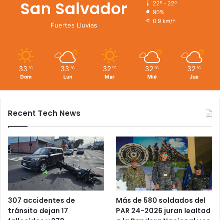
San Salvador
22º - 22º
90%
0.9 km/h
Fuertes Lluvias
33
33
32
32
32
℃
℃
℃
℃
℃
Dom
Lun
Mar
Mié
Jue
Recent Tech News
Más de 580 soldados del
307 accidentes de
PAR 24-2026 juran lealtad
tránsito dejan 17