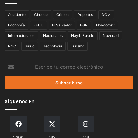
Accidente
Choque
Crimen
Deportes
DOM
Economía
EEUU
El Salvador
FGR
Hoycomsv
Internacionales
Nacionales
Nayib Bukele
Novedad
PNC
Salud
Tecnología
Turismo
Escribe
tu
correo
electrónico
Síguenos En
1.300
163
116