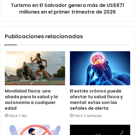
Turismo en El Salvador genera más de US$871
en
el
millones en el primer trimestre de 2026
primer
trimestre
de
Publicaciones relacionadas
2026
Movilidad física: una
El estrés crónico puede
aliada para la salud y la
afectar tu salud física y
autonomía a cualquier
mental: estas son las
edad
señales de alerta
Hace 1 día
Hace 2 semanas