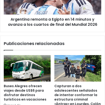
minutos
y
avanza
Argentina remonta a Egipto en 14 minutos y
a
los
avanza a los cuartos de final del Mundial 2026
cuartos
de
final
Publicaciones relacionadas
del
Mundial
2026
Buses Alegres ofrecen
Capturan a dos
viajes desde US$6 para
adolescentes señalados
disfrutar destinos
de intentar conformar la
turísticos en vacaciones
estructura criminal
«Ántrax» en Lourdes, Colón