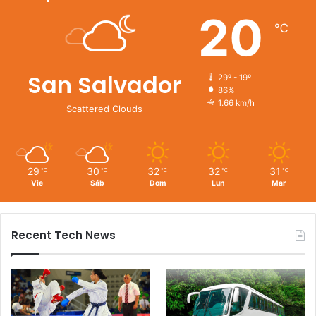
20
℃
San Salvador
29º - 19º
86%
1.66 km/h
Scattered Clouds
29
30
32
32
31
℃
℃
℃
℃
℃
Vie
Sáb
Dom
Lun
Mar
Recent Tech News