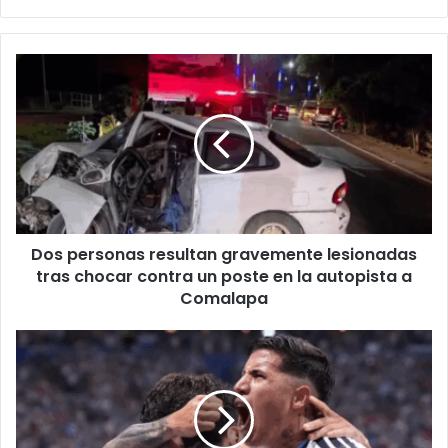
Dos
personas
resultan
gravemente
lesionadas
tras
chocar
contra
un
Dos personas resultan gravemente lesionadas
poste
en
tras chocar contra un poste en la autopista a
la
Comalapa
autopista
a
Argentina
Comalapa
remonta
a
Egipto
en
14