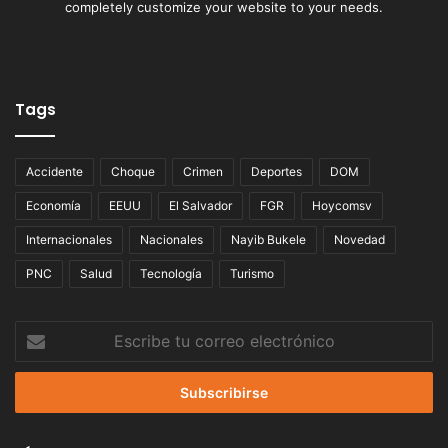
completely customize your website to your needs.
Tags
Accidente
Choque
Crimen
Deportes
DOM
Economía
EEUU
El Salvador
FGR
Hoycomsv
Internacionales
Nacionales
Nayib Bukele
Novedad
PNC
Salud
Tecnología
Turismo
Escribe
tu
correo
electrónico