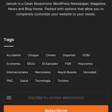
Jannah is a Clean Responsive WordPress Newspaper, Magazine,
News and Blog theme. Packed with options that allow you to
completely customize your website to your needs.
Tags
Accidente
Choque
Crimen
Deportes
DOM
Economía
EEUU
El Salvador
FGR
Hoycomsv
Internacionales
Nacionales
Nayib Bukele
Novedad
PNC
Salud
Tecnología
Turismo
Escribe
tu
correo
electrónico