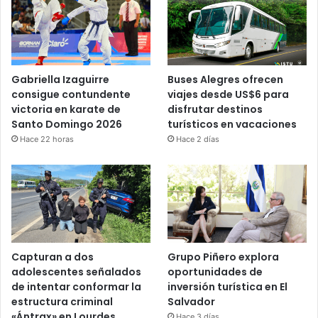
Gabriella Izaguirre
Buses Alegres ofrecen
consigue contundente
viajes desde US$6 para
victoria en karate de
disfrutar destinos
Santo Domingo 2026
turísticos en vacaciones
Hace 22 horas
Hace 2 días
Capturan a dos
Grupo Piñero explora
adolescentes señalados
oportunidades de
de intentar conformar la
inversión turística en El
estructura criminal
Salvador
«Ántrax» en Lourdes,
Hace 3 días