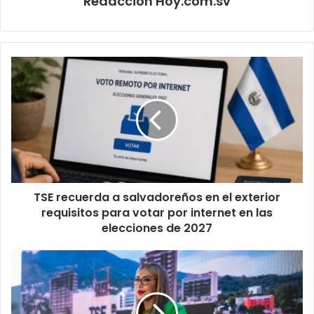
Redacción Hoy.com.sv
TSE
recuerda
a
salvadoreños
en
el
exterior
requisitos
para
TSE recuerda a salvadoreños en el exterior
votar
por
requisitos para votar por internet en las
internet
elecciones de 2027
en
las
TSE
elecciones
presentó
de
actualización
2027
de