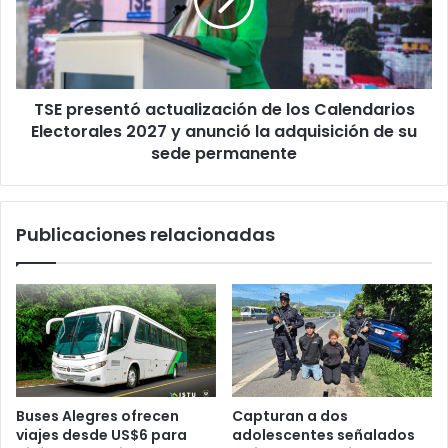
los
Calendarios
Electorales
2027
y
TSE presentó actualización de los Calendarios
anunció
la
Electorales 2027 y anunció la adquisición de su
adquisición
sede permanente
de
su
sede
Publicaciones relacionadas
permanente
Buses Alegres ofrecen
Capturan a dos
viajes desde US$6 para
adolescentes señalados