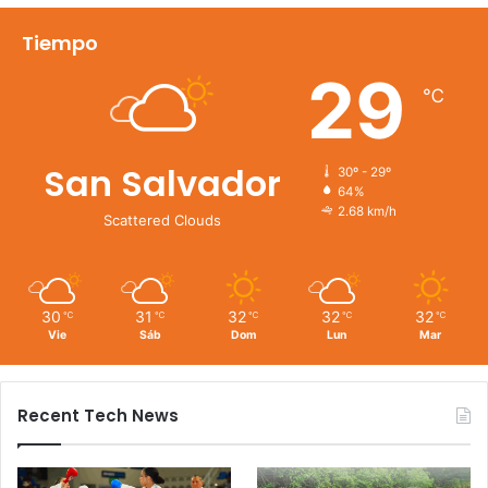
Tiempo
29
℃
San Salvador
30º - 29º
64%
2.68 km/h
Scattered Clouds
30
31
32
32
32
℃
℃
℃
℃
℃
Vie
Sáb
Dom
Lun
Mar
Recent Tech News