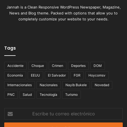
Jannah is a Clean Responsive WordPress Newspaper, Magazine,
News and Blog theme. Packed with options that allow you to
completely customize your website to your needs.
Tags
Accidente
Choque
Crimen
Deportes
DOM
Economía
EEUU
El Salvador
FGR
Hoycomsv
Internacionales
Nacionales
Nayib Bukele
Novedad
PNC
Salud
Tecnología
Turismo
Escribe
tu
correo