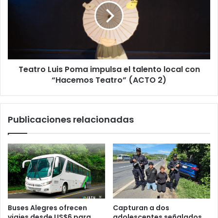
impulsa
el
talento
local
con
“Hacemos
Teatro Luis Poma impulsa el talento local con
Teatro”
(ACTO
“Hacemos Teatro” (ACTO 2)
2)
Publicaciones relacionadas
Buses Alegres ofrecen
Capturan a dos
viajes desde US$6 para
adolescentes señalados