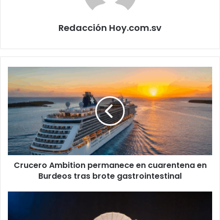
Redacción Hoy.com.sv
Crucero
Ambition
permanece
en
cuarentena
en
Burdeos
tras
brote
Crucero Ambition permanece en cuarentena en
gastrointestinal
Burdeos tras brote gastrointestinal
Teatro
Luis
Poma