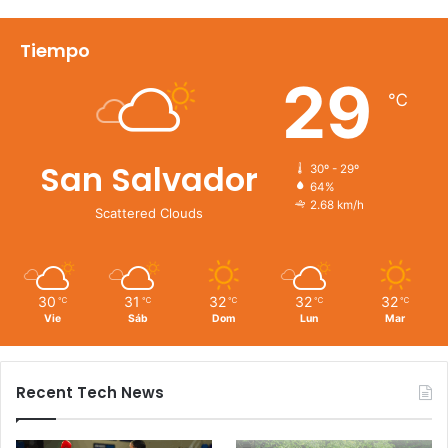
Tiempo
29
℃
San Salvador
30º - 29º
64%
2.68 km/h
Scattered Clouds
30
31
32
32
32
℃
℃
℃
℃
℃
Vie
Sáb
Dom
Lun
Mar
Recent Tech News