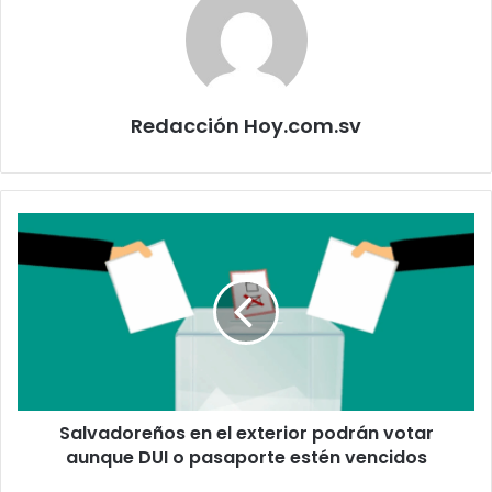
Redacción Hoy.com.sv
Salvadoreños
en
el
exterior
podrán
votar
aunque
DUI
o
Salvadoreños en el exterior podrán votar
pasaporte
estén
aunque DUI o pasaporte estén vencidos
vencidos