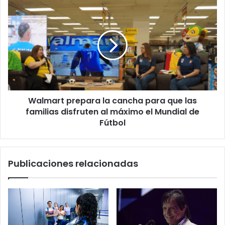
Walmart
prepara
la
cancha
para
que
las
familias
disfruten
Walmart prepara la cancha para que las
al
máximo
familias disfruten al máximo el Mundial de
el
Fútbol
Mundial
de
Fútbol
Publicaciones relacionadas