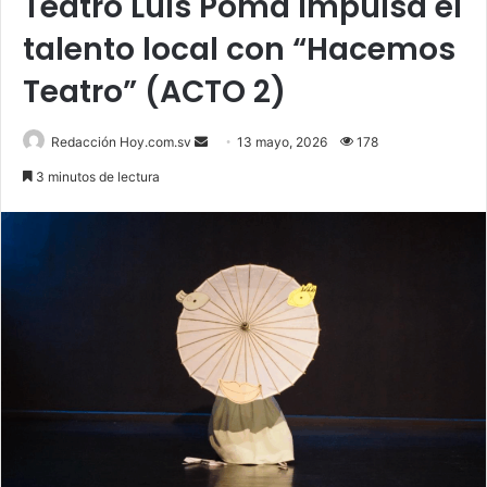
Teatro Luis Poma impulsa el
talento local con “Hacemos
Teatro” (ACTO 2)
Send
Redacción Hoy.com.sv
13 mayo, 2026
178
an
3 minutos de lectura
email