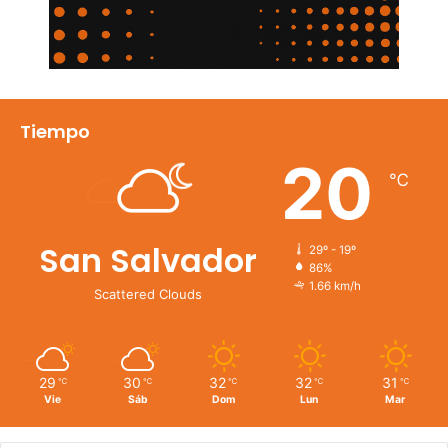
Tiempo
20
℃
San Salvador
29º - 19º
86%
1.66 km/h
Scattered Clouds
29
30
32
32
31
℃
℃
℃
℃
℃
Vie
Sáb
Dom
Lun
Mar