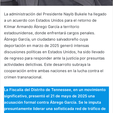
La administración del Presidente Nayib Bukele ha llegado
a un acuerdo con Estados Unidos para el retorno de
Kilmar Armando Ábrego García a territorio
estadounidense, donde enfrentará cargos penales.
Ábrego García, un ciudadano salvadoreño cuya
deportación en marzo de 2025 generó intensas
discusiones políticas en Estados Unidos, ha sido llevado
de regreso para responder ante la justicia por presuntas
actividades delictivas. Este desarrollo subraya la
cooperación entre ambas naciones en la lucha contra el
crimen transnacional.
La Fiscalía del Distrito de Tennessee, en un movimiento
significativo, presentó el 21 de mayo de 2025 una
acusación formal contra Ábrego García. Se le imputa
presuntamente liderar una sofisticada red de tráfico de