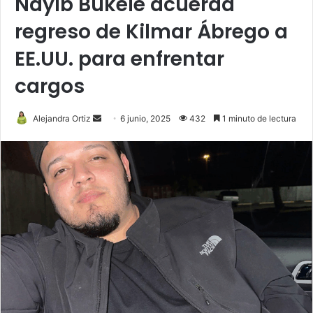
Nayib Bukele acuerda
regreso de Kilmar Ábrego a
EE.UU. para enfrentar
cargos
Send
Alejandra Ortiz
6 junio, 2025
432
1 minuto de lectura
an
email