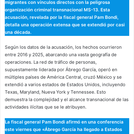
migrantes con vínculos directos con la peligrosa
organización criminal transnacional MS-13. Esta
acusación, revelada por la fiscal general Pam Bondi,
detalla una operación extensa que se extendió por casi
una década.
Según los datos de la acusación, los hechos ocurrieron
entre 2016 y 2025, abarcando una vasta geografía de
operaciones. La red de tráfico de personas,
supuestamente liderada por Ábrego García, operó en
múltiples países de América Central, cruzó México y se
extendió a varios estados de Estados Unidos, incluyendo
Texas, Maryland, Nueva York y Tennessee. Esto
demuestra la complejidad y el alcance transnacional de las
actividades ilícitas que se le atribuyen.
La fiscal general Pam Bondi afirmó en una conferencia
este viernes que «Ábrego García ha llegado a Estados