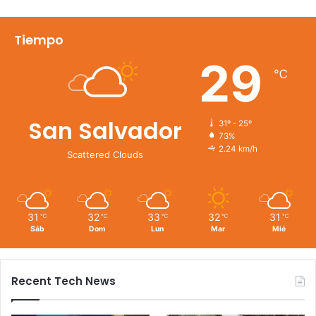
Tiempo
29
℃
San Salvador
31º - 25º
73%
2.24 km/h
Scattered Clouds
31
32
33
32
31
℃
℃
℃
℃
℃
Sáb
Dom
Lun
Mar
Mié
Recent Tech News