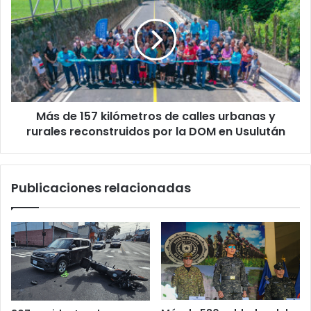
157
kilómetros
de
calles
urbanas
y
rurales
Más de 157 kilómetros de calles urbanas y
reconstruidos
por
rurales reconstruidos por la DOM en Usulután
la
DOM
en
Publicaciones relacionadas
Usulután