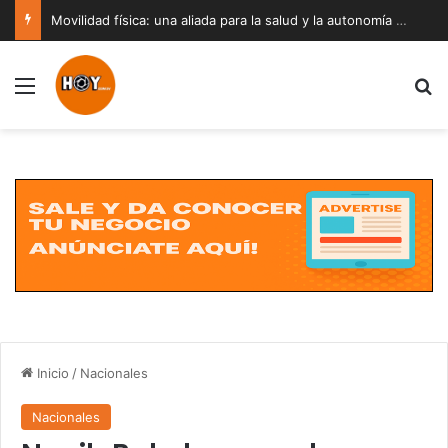
Movilidad física: una aliada para la salud y la autonomía a cualquier edad
Menú
B
Inicio
/
Nacionales
Nacionales