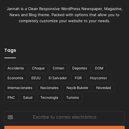
Jannah is a Clean Responsive WordPress Newspaper, Magazine,
News and Blog theme. Packed with options that allow you to
completely customize your website to your needs.
Tags
Accidente
Choque
Crimen
Deportes
DOM
Economía
EEUU
El Salvador
FGR
Hoycomsv
Internacionales
Nacionales
Nayib Bukele
Novedad
PNC
Salud
Tecnología
Turismo
Escribe
tu
correo