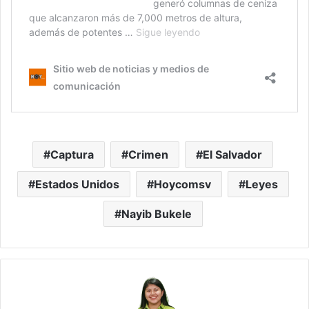
Captura
Crimen
El Salvador
Estados Unidos
Hoycomsv
Leyes
Nayib Bukele