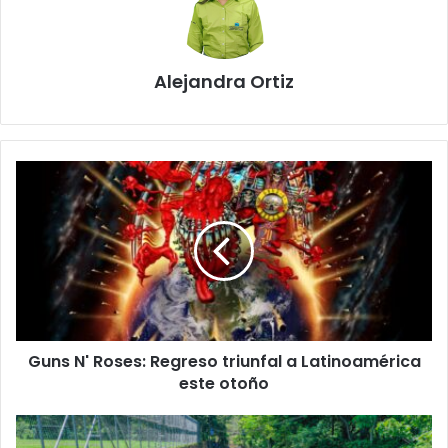
Alejandra Ortiz
Guns
N'
Roses:
Regreso
triunfal
a
Latinoamérica
este
otoño
Guns N' Roses: Regreso triunfal a Latinoamérica
este otoño
Más
de