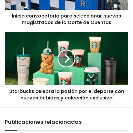
la
Corte
Inicia convocatoria para seleccionar nuevos
de
Cuentas
magistrados de la Corte de Cuentas
Starbucks
celebra
la
pasión
por
el
deporte
con
nuevas
Starbucks celebra la pasión por el deporte con
bebidas
y
nuevas bebidas y colección exclusiva
colección
exclusiva
Publicaciones relacionadas