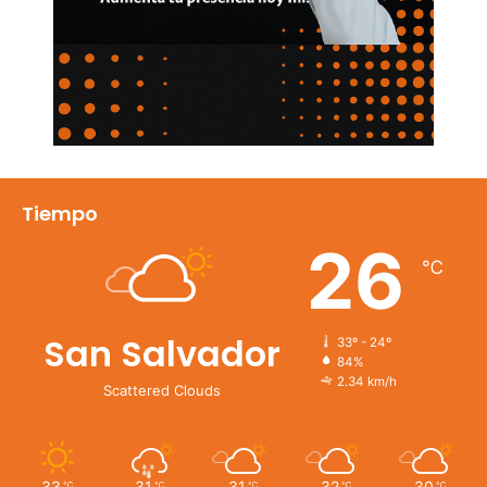
Tiempo
26
℃
San Salvador
33º - 24º
84%
2.34 km/h
Scattered Clouds
33
31
31
32
30
℃
℃
℃
℃
℃