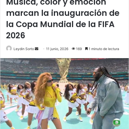
Música, color y emoción
marcan la inauguración de
la Copa Mundial de la FIFA
2026
Send
Leydin Sorto
11 junio, 2026
169
1 minuto de lectura
an
email