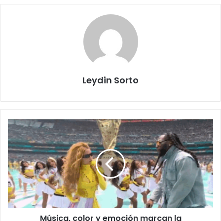
Leydin Sorto
Música,
color
y
emoción
marcan
la
inauguración
de
la
Música, color y emoción marcan la
Copa