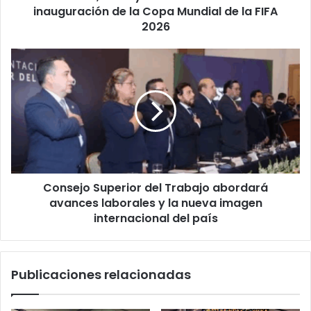
Mundial
inauguración de la Copa Mundial de la FIFA
de
2026
la
FIFA
Consejo
2026
Superior
del
Trabajo
abordará
avances
laborales
y
la
Consejo Superior del Trabajo abordará
nueva
imagen
avances laborales y la nueva imagen
internacional
internacional del país
del
país
Publicaciones relacionadas