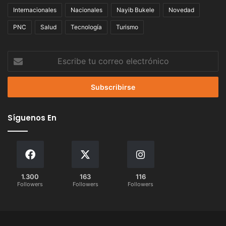
Internacionales
Nacionales
Nayib Bukele
Novedad
PNC
Salud
Tecnología
Turismo
Escribe
tu
correo
electrónico
Síguenos En
1.300
163
116
Followers
Followers
Followers