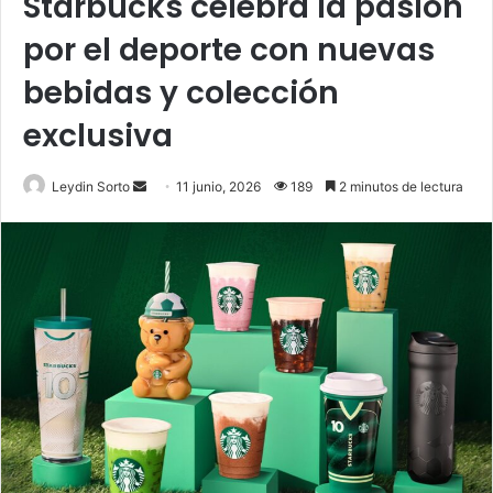
Starbucks celebra la pasión
por el deporte con nuevas
bebidas y colección
exclusiva
Send
Leydin Sorto
11 junio, 2026
189
2 minutos de lectura
an
email