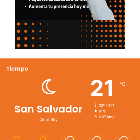
Tiempo
21
℃
San Salvador
33º - 20º
91%
2.07 km/h
Clear Sky