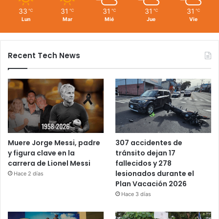
33
31
31
31
31
℃
℃
℃
℃
℃
Lun
Mar
Mié
Jue
Vie
Recent Tech News
Muere Jorge Messi, padre
307 accidentes de
y figura clave en la
tránsito dejan 17
carrera de Lionel Messi
fallecidos y 278
lesionados durante el
Hace 2 días
Plan Vacación 2026
Hace 3 días