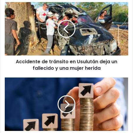
Accidente
de
tránsito
en
Usulután
deja
un
fallecido
y
Accidente de tránsito en Usulután deja un
una
mujer
fallecido y una mujer herida
herida
El
Ejecutivo
propone
un
aumento
del
12
%
al