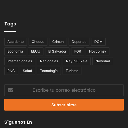
Tags
Accidente
Choque
Crimen
Deportes
DOM
Economía
EEUU
El Salvador
FGR
Hoycomsv
Internacionales
Nacionales
Nayib Bukele
Novedad
PNC
Salud
Tecnología
Turismo
Escribe
tu
correo
electrónico
Síguenos En