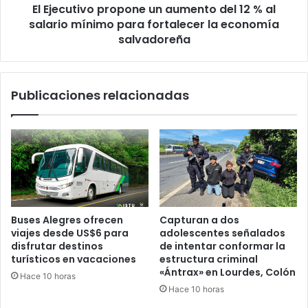
El Ejecutivo propone un aumento del 12 % al
salario
mínimo
salario mínimo para fortalecer la economía
para
salvadoreña
fortalecer
la
economía
Publicaciones relacionadas
salvadoreña
Buses Alegres ofrecen
Capturan a dos
viajes desde US$6 para
adolescentes señalados
disfrutar destinos
de intentar conformar la
turísticos en vacaciones
estructura criminal
«Ántrax» en Lourdes, Colón
Hace 10 horas
Hace 10 horas