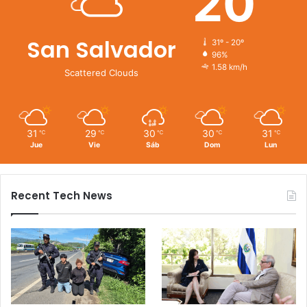
20
San Salvador
31º - 20º
96%
1.58 km/h
Scattered Clouds
31
29
30
30
31
℃
℃
℃
℃
℃
Jue
Vie
Sáb
Dom
Lun
Recent Tech News