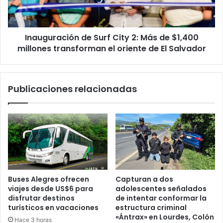
de
$1,400
millones
Inauguración de Surf City 2: Más de $1,400
transforman
el
millones transforman el oriente de El Salvador
oriente
de
El
Publicaciones relacionadas
Salvador
Buses Alegres ofrecen
Capturan a dos
viajes desde US$6 para
adolescentes señalados
disfrutar destinos
de intentar conformar la
turísticos en vacaciones
estructura criminal
«Ántrax» en Lourdes, Colón
Hace 3 horas