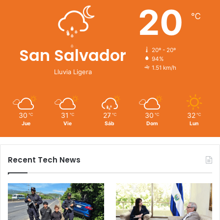
20
℃
San Salvador
20º - 20º
94%
1.51 km/h
Lluvia Ligera
30
31
27
30
32
℃
℃
℃
℃
℃
Jue
Vie
Sáb
Dom
Lun
Recent Tech News