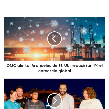
OMC
alerta:
Aranceles
de
EE.
UU.
reducirían
1%
el
OMC alerta: Aranceles de EE. UU. reducirían 1% el
comercio
global
comercio global
Inauguración
de
Surf
City
2:
Más