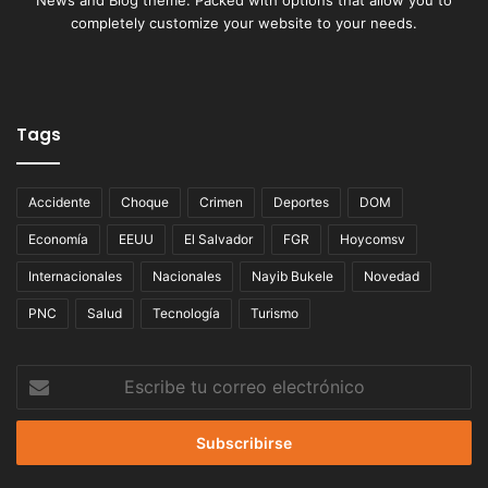
completely customize your website to your needs.
Tags
Accidente
Choque
Crimen
Deportes
DOM
Economía
EEUU
El Salvador
FGR
Hoycomsv
Internacionales
Nacionales
Nayib Bukele
Novedad
PNC
Salud
Tecnología
Turismo
Escribe
tu
correo
electrónico