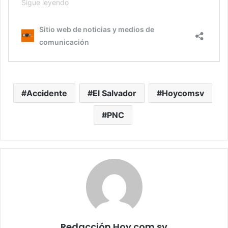
Accidente
El Salvador
Hoycomsv
PNC
Redacción Hoy.com.sv