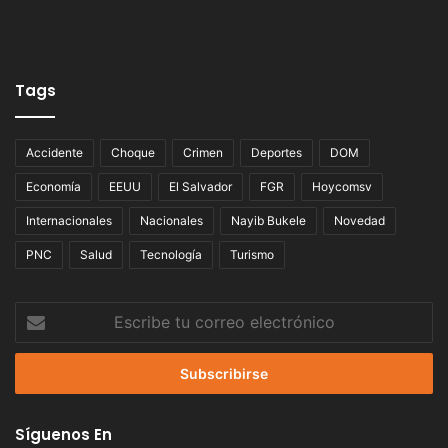
Tags
Accidente
Choque
Crimen
Deportes
DOM
Economía
EEUU
El Salvador
FGR
Hoycomsv
Internacionales
Nacionales
Nayib Bukele
Novedad
PNC
Salud
Tecnología
Turismo
Escribe
tu
correo
electrónico
Síguenos En