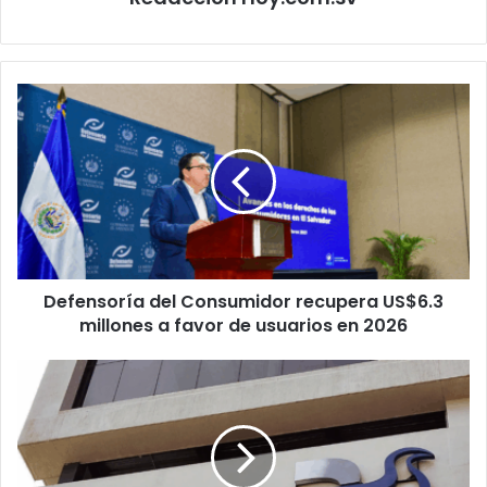
Defensoría
del
Consumidor
recupera
US$6.3
millones
a
favor
de
Defensoría del Consumidor recupera US$6.3
usuarios
en
millones a favor de usuarios en 2026
2026
Registro
Electoral
en
el
exterior
supera