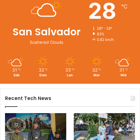
28
℃
San Salvador
28º - 28º
83%
0.82 km/h
Scattered Clouds
31
32
33
32
31
℃
℃
℃
℃
℃
Sáb
Dom
Lun
Mar
Mié
Recent Tech News