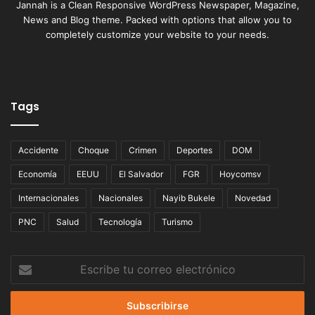
Jannah is a Clean Responsive WordPress Newspaper, Magazine,
News and Blog theme. Packed with options that allow you to
completely customize your website to your needs.
Tags
Accidente
Choque
Crimen
Deportes
DOM
Economía
EEUU
El Salvador
FGR
Hoycomsv
Internacionales
Nacionales
Nayib Bukele
Novedad
PNC
Salud
Tecnología
Turismo
Escribe
tu
correo
electrónico