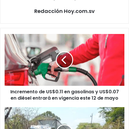
Redacción Hoy.com.sv
Incremento
de
US$0.11
en
gasolinas
y
US$0.07
en
diésel
Incremento de US$0.11 en gasolinas y US$0.07
entrará
en
en diésel entrará en vigencia este 12 de mayo
vigencia
este
Imágenes
12
sensibles:
de
una
mayo
persona