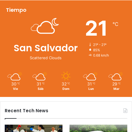
Tiempo
21
℃
San Salvador
21º - 21º
85%
0.68 km/h
Scattered Clouds
30
31
32
31
29
℃
℃
℃
℃
℃
Vie
Sáb
Dom
Lun
Mar
Recent Tech News