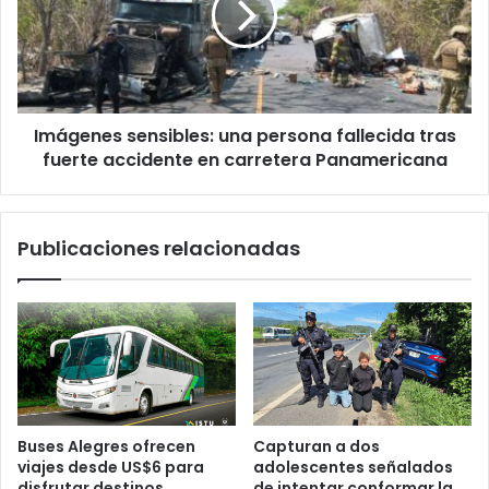
fallecida
tras
fuerte
accidente
en
Imágenes sensibles: una persona fallecida tras
carretera
Panamericana
fuerte accidente en carretera Panamericana
Publicaciones relacionadas
Buses Alegres ofrecen
Capturan a dos
viajes desde US$6 para
adolescentes señalados
disfrutar destinos
de intentar conformar la