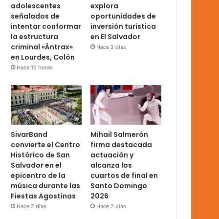
adolescentes
explora
señalados de
oportunidades de
intentar conformar
inversión turística
la estructura
en El Salvador
criminal «Ántrax»
Hace 2 días
en Lourdes, Colón
Hace 15 horas
SivarBand
Mihail Salmerón
convierte el Centro
firma destacada
Histórico de San
actuación y
Salvador en el
alcanza los
epicentro de la
cuartos de final en
música durante las
Santo Domingo
Fiestas Agostinas
2026
Hace 2 días
Hace 2 días