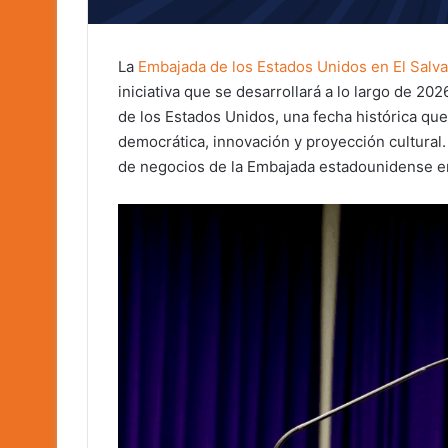
La
Embajada de los Estados Unidos en El Salv
iniciativa que se desarrollará a lo largo de 
de los Estados Unidos, una fecha histórica qu
democrática, innovación y proyección cultural
de negocios de la Embajada estadounidense en