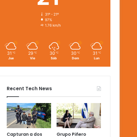
31º - 21º
97%
1.76 km/h
31
29
30
30
31
℃
℃
℃
℃
℃
Jue
Vie
Sáb
Dom
Lun
Recent Tech News
Capturan a dos
Grupo Piñero