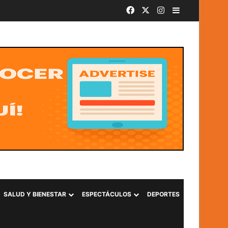
Facebook
X
Instagram
Barra lateral
SivarBand convierte el Centro Histórico de San Salvador en el epicentro de la música durante las Fiestas Agostinas
SALUD Y BIENESTAR
ESPECTÁCULOS
DEPORTES