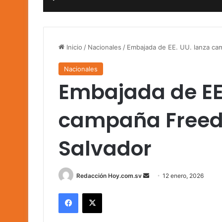
Inicio
/
Nacionales
/
Embajada de EE. UU. lanza ca
Nacionales
Embajada de EE.
campaña Freed
Salvador
Send
Redacción Hoy.com.sv
12 enero, 2026
an
Facebook
X
email