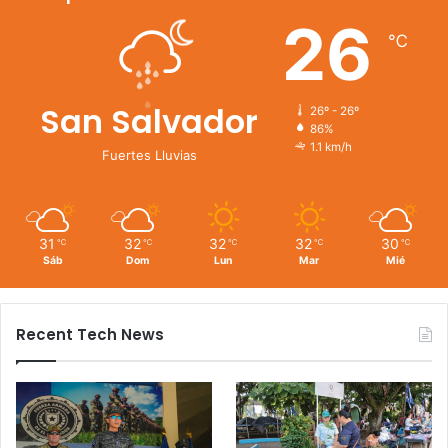
26
℃
San Salvador
26º - 26º
86%
1.1 km/h
Fuertes Lluvias
31
32
32
32
30
℃
℃
℃
℃
℃
Sáb
Dom
Lun
Mar
Mié
Recent Tech News