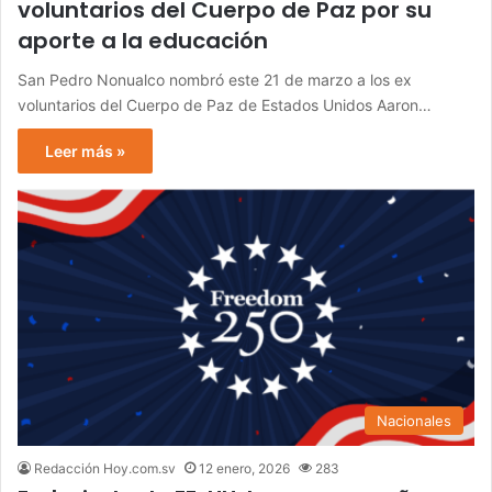
voluntarios del Cuerpo de Paz por su
aporte a la educación
San Pedro Nonualco nombró este 21 de marzo a los ex
voluntarios del Cuerpo de Paz de Estados Unidos Aaron…
Leer más »
Nacionales
Redacción Hoy.com.sv
12 enero, 2026
283