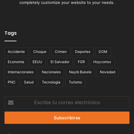
completely customize your website to your needs.
Tags
Accidente
Choque
Crimen
Deportes
DOM
Economía
EEUU
El Salvador
FGR
Hoycomsv
Internacionales
Nacionales
Nayib Bukele
Novedad
PNC
Salud
Tecnología
Turismo
Escribe
tu
correo
electrónico