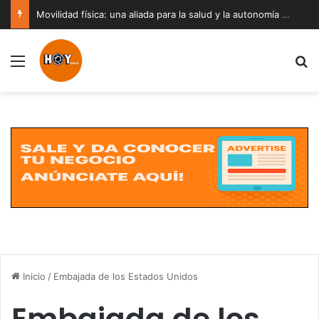
Movilidad física: una aliada para la salud y la autonomía a cualquier edad
Menú
B
Inicio
/
Embajada de los Estados Unidos
Embajada de los