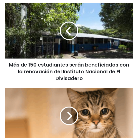
Más
de
150
estudiantes
serán
beneficiados
con
la
renovación
Más de 150 estudiantes serán beneficiados con
del
Instituto
la renovación del Instituto Nacional de El
Nacional
Divisadero
de
El
Aumento
Divisadero
de
panleucopenia
felina
genera
alerta
entre
veterinarios