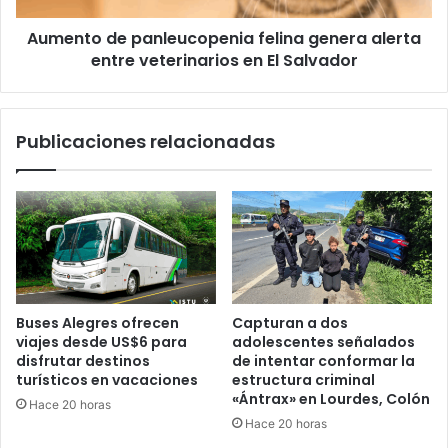
en
Aumento de panleucopenia felina genera alerta
El
Salvador
entre veterinarios en El Salvador
Publicaciones relacionadas
Buses Alegres ofrecen
Capturan a dos
viajes desde US$6 para
adolescentes señalados
disfrutar destinos
de intentar conformar la
turísticos en vacaciones
estructura criminal
«Ántrax» en Lourdes, Colón
Hace 20 horas
Hace 20 horas