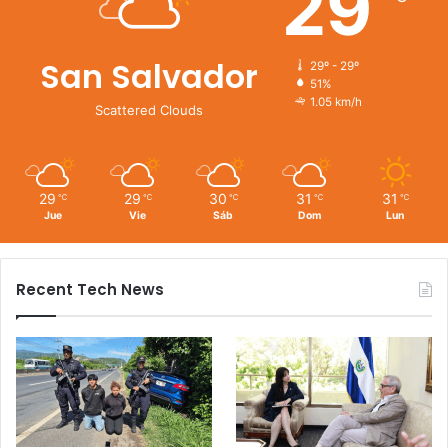
29
San Salvador
29º - 29º
51%
1.05 km/h
Scattered Clouds
29
29
30
31
31
℃
℃
℃
℃
℃
Jue
Vie
Sáb
Dom
Lun
Recent Tech News