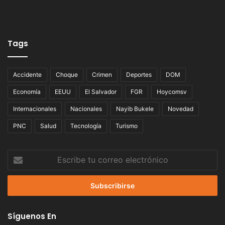
Tags
Accidente
Choque
Crimen
Deportes
DOM
Economía
EEUU
El Salvador
FGR
Hoycomsv
Internacionales
Nacionales
Nayib Bukele
Novedad
PNC
Salud
Tecnología
Turismo
Escribe
tu
correo
electrónico
Síguenos En