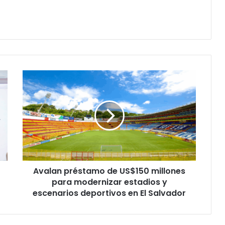
Avalan
préstamo
de
US$150
millones
para
modernizar
estadios
y
Avalan préstamo de US$150 millones
escenarios
deportivos
para modernizar estadios y
en
escenarios deportivos en El Salvador
El
Salvador