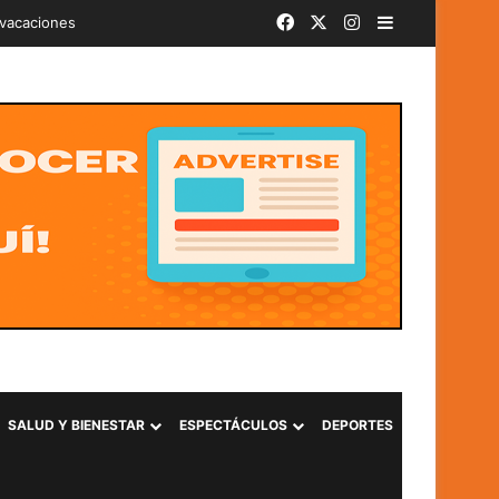
Facebook
X
Instagram
Barra lateral
iminal «Ántrax» en Lourdes, Colón
SALUD Y BIENESTAR
ESPECTÁCULOS
DEPORTES