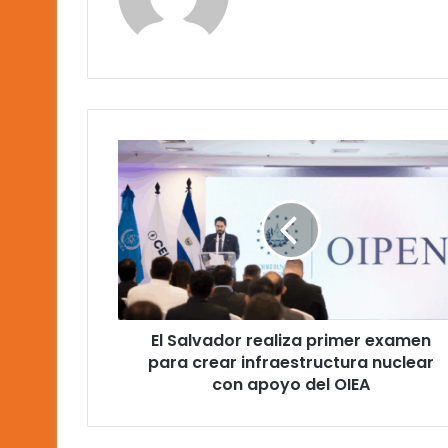
El
Salvador
realiza
primer
examen
para
crear
infraestructura
nuclear
El Salvador realiza primer examen
con
apoyo
para crear infraestructura nuclear
del
con apoyo del OIEA
OIEA