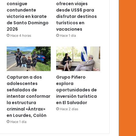
consigue
ofrecen viajes
contundente
desde US$6 para
victoria en karate
disfrutar destinos
de Santo Domingo
turísticos en
2026
vacaciones
Hace 4 horas
Hace 1 día
Capturan a dos
Grupo Piñero
adolescentes
explora
señalados de
oportunidades de
intentar conformar
inversión turística
la estructura
en El Salvador
criminal «Ántrax»
Hace 2 días
en Lourdes, Colón
Hace 1 día