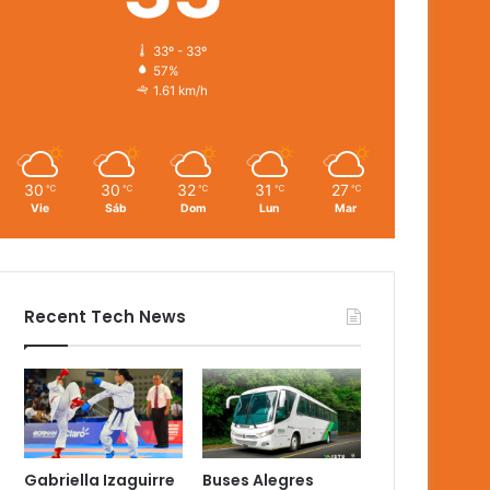
33º - 33º
57%
1.61 km/h
30
30
32
31
27
℃
℃
℃
℃
℃
Vie
Sáb
Dom
Lun
Mar
Recent Tech News
Gabriella Izaguirre
Buses Alegres