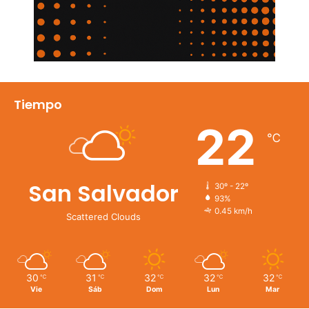
Tiempo
22
℃
San Salvador
30º - 22º
93%
0.45 km/h
Scattered Clouds
30
31
32
32
32
℃
℃
℃
℃
℃
Vie
Sáb
Dom
Lun
Mar