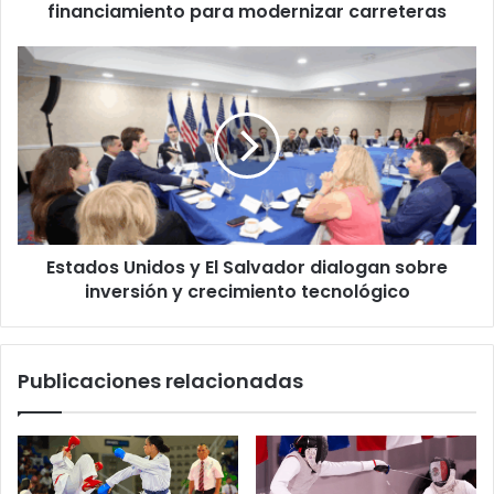
carreteras
financiamiento para modernizar carreteras
Estados
Unidos
y
El
Salvador
dialogan
sobre
inversión
y
Estados Unidos y El Salvador dialogan sobre
crecimiento
tecnológico
inversión y crecimiento tecnológico
Publicaciones relacionadas