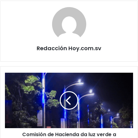
Redacción Hoy.com.sv
Comisión
de
Hacienda
da
luz
verde
a
financiamiento
para
Comisión de Hacienda da luz verde a
modernizar