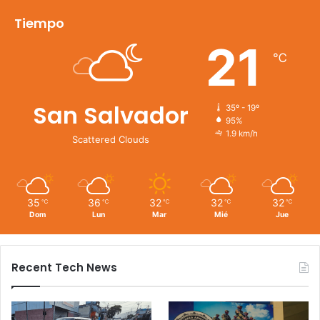
Tiempo
21
℃
San Salvador
35º - 19º
95%
1.9 km/h
Scattered Clouds
35
36
32
32
32
℃
℃
℃
℃
℃
Dom
Lun
Mar
Mié
Jue
Recent Tech News