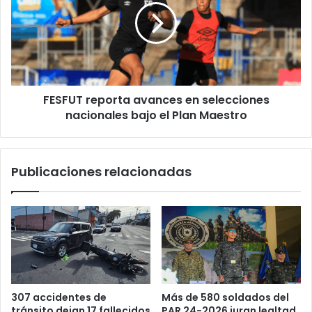
en
selecciones
nacionales
bajo
el
Plan
FESFUT reporta avances en selecciones
Maestro
nacionales bajo el Plan Maestro
Publicaciones relacionadas
Más de 580 soldados del
307 accidentes de
PAR 24-2026 juran lealtad
tránsito dejan 17 fallecidos