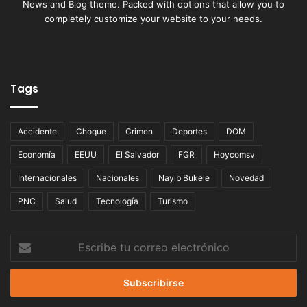
News and Blog theme. Packed with options that allow you to
completely customize your website to your needs.
Tags
Accidente
Choque
Crimen
Deportes
DOM
Economía
EEUU
El Salvador
FGR
Hoycomsv
Internacionales
Nacionales
Nayib Bukele
Novedad
PNC
Salud
Tecnología
Turismo
Escribe
tu
correo
electrónico