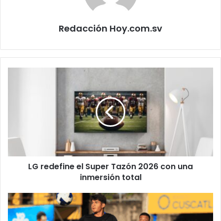
Redacción Hoy.com.sv
LG
redefine
el
Super
Tazón
2026
con
una
inmersión
LG redefine el Super Tazón 2026 con una
total
inmersión total
FESFUT
reporta
avances