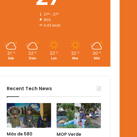
27º - 27º
85%
0.45 km/h
31
32
32
32
30
℃
℃
℃
℃
℃
Sáb
Dom
Lun
Mar
Mié
Recent Tech News
Más de 580
MOP Verde