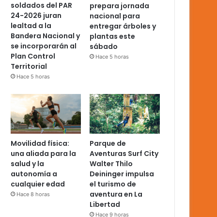
soldados del PAR
prepara jornada
24-2026 juran
nacional para
lealtad a la
entregar árboles y
Bandera Nacional y
plantas este
se incorporarán al
sábado
Plan Control
Hace 5 horas
Territorial
Hace 5 horas
Movilidad física:
Parque de
una aliada para la
Aventuras Surf City
salud y la
Walter Thilo
autonomía a
Deininger impulsa
cualquier edad
el turismo de
aventura en La
Hace 8 horas
Libertad
Hace 9 horas