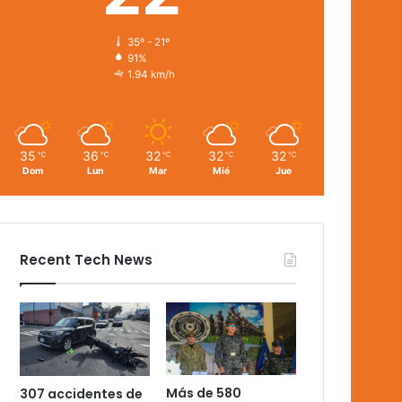
35º - 21º
91%
1.94 km/h
35
36
32
32
32
℃
℃
℃
℃
℃
Dom
Lun
Mar
Mié
Jue
Recent Tech News
Más de 580
307 accidentes de