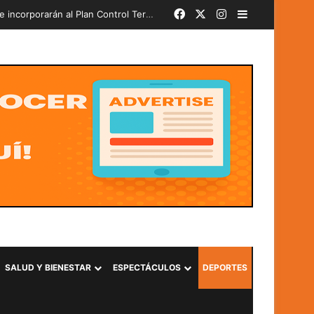
Facebook
X
Instagram
Barra lateral
Más de 580 soldados del PAR 24-2026 juran lealtad a la Bandera Nacional y se incorporarán al Plan Control Territorial
SALUD Y BIENESTAR
ESPECTÁCULOS
DEPORTES