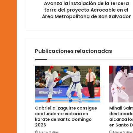
Avanza la instalación de la tercera
Aerocable
en
torre del proyecto Aerocable en el
el
Área Metropolitana de San Salvador
Área
Metropolitana
de
San
Salvador
Publicaciones relacionadas
Gabriella Izaguirre consigue
Mihail Sal
contundente victoria en
destacada
karate de Santo Domingo
alcanza lo
2026
en Santo 
Hace 3 días
Hace 5 días