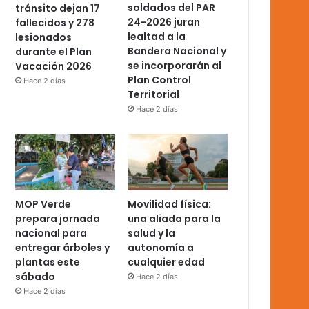
soldados del PAR
tránsito dejan 17
24-2026 juran
fallecidos y 278
lealtad a la
lesionados
Bandera Nacional y
durante el Plan
se incorporarán al
Vacación 2026
Plan Control
Hace 2 días
Territorial
Hace 2 días
MOP Verde
Movilidad física:
prepara jornada
una aliada para la
nacional para
salud y la
entregar árboles y
autonomía a
plantas este
cualquier edad
sábado
Hace 2 días
Hace 2 días