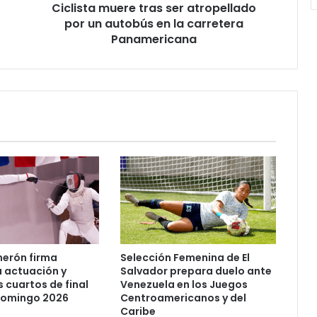
Ciclista muere tras ser atropellado
la
carretera
por un autobús en la carretera
Panamericana
Panamericana
merón firma
Selección Femenina de El
 actuación y
Salvador prepara duelo ante
s cuartos de final
Venezuela en los Juegos
Domingo 2026
Centroamericanos y del
Caribe