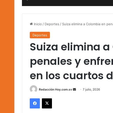
Inicio
/
Deportes
/
Suiza elimina a Colombia en pena
Deportes
Suiza elimina a
penales y enfre
en los cuartos d
Send
Redacción Hoy.com.sv
7 julio, 2026
an
Facebook
X
email