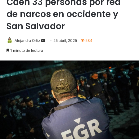
Caen 33 personas por red
de narcos en occidente y
San Salvador
Send
Alejandra Ortiz
25 abril, 2025
534
an
1 minuto de lectura
email