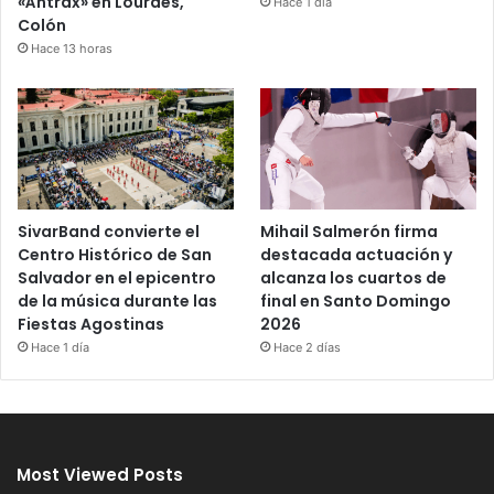
«Ántrax» en Lourdes,
Hace 1 día
Colón
Hace 13 horas
SivarBand convierte el
Mihail Salmerón firma
Centro Histórico de San
destacada actuación y
Salvador en el epicentro
alcanza los cuartos de
de la música durante las
final en Santo Domingo
Fiestas Agostinas
2026
Hace 1 día
Hace 2 días
Most Viewed Posts