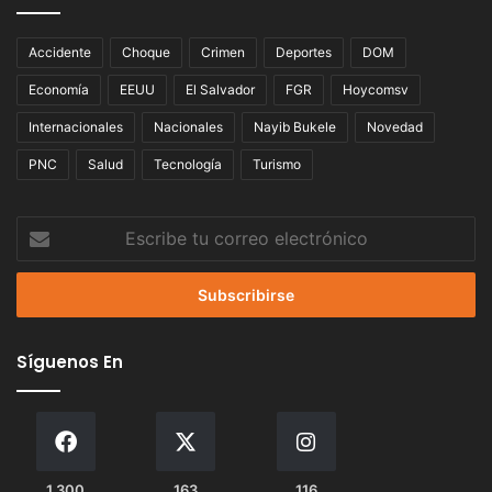
Accidente
Choque
Crimen
Deportes
DOM
Economía
EEUU
El Salvador
FGR
Hoycomsv
Internacionales
Nacionales
Nayib Bukele
Novedad
PNC
Salud
Tecnología
Turismo
Escribe
tu
correo
electrónico
Síguenos En
1.300
163
116