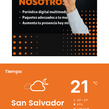
Tiempo
21
℃
San Salvador
31º - 21º
97%