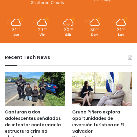
1.79 km/h
Scattered Clouds
31
29
30
30
31
℃
℃
℃
℃
℃
Jue
Vie
Sáb
Dom
Lun
Recent Tech News
Capturan a dos
Grupo Piñero explora
adolescentes señalados
oportunidades de
de intentar conformar la
inversión turística en El
estructura criminal
Salvador