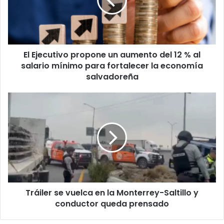
aumento
del
12
%
al
El Ejecutivo propone un aumento del 12 % al
salario
mínimo
salario mínimo para fortalecer la economía
para
salvadoreña
fortalecer
la
Tráiler
economía
se
salvadoreña
vuelca
en
la
Monterrey-
Saltillo
y
conductor
Tráiler se vuelca en la Monterrey-Saltillo y
queda
prensado
conductor queda prensado