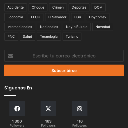
Accidente
Choque
Crimen
Deportes
DOM
Economía
EEUU
El Salvador
FGR
Hoycomsv
Internacionales
Nacionales
Nayib Bukele
Novedad
PNC
Salud
Tecnología
Turismo
Escribe
tu
correo
electrónico
Síguenos En
1.300
163
116
Followers
Followers
Followers