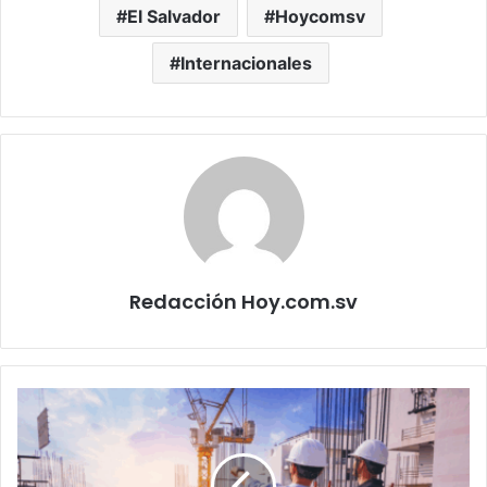
El Salvador
Hoycomsv
Internacionales
Redacción Hoy.com.sv
Construcción
lidera
el
crecimiento