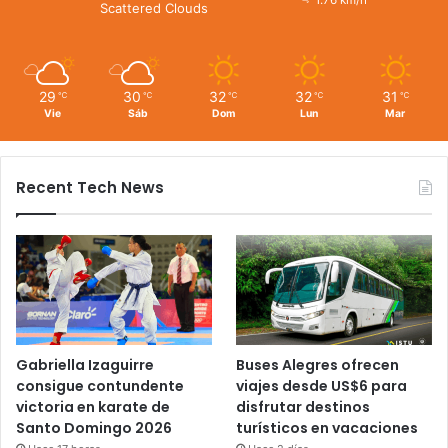
1.76 km/h
Scattered Clouds
29
30
32
32
31
℃
℃
℃
℃
℃
Vie
Sáb
Dom
Lun
Mar
Recent Tech News
Gabriella Izaguirre
Buses Alegres ofrecen
consigue contundente
viajes desde US$6 para
victoria en karate de
disfrutar destinos
Santo Domingo 2026
turísticos en vacaciones