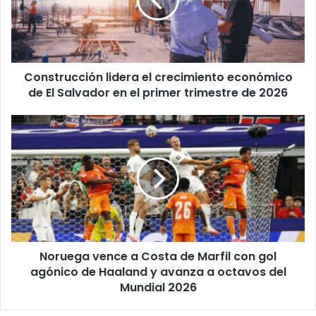
económico
de
El
Salvador
en
Construcción lidera el crecimiento económico
el
primer
de El Salvador en el primer trimestre de 2026
trimestre
de
Noruega
2026
vence
a
Costa
de
Marfil
con
gol
agónico
Noruega vence a Costa de Marfil con gol
de
Haaland
agónico de Haaland y avanza a octavos del
y
Mundial 2026
avanza
a