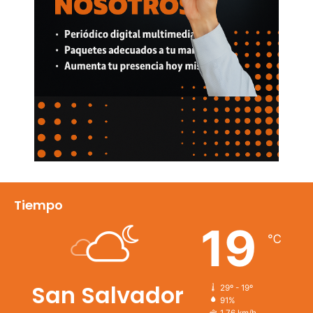
Tiempo
19
℃
San Salvador
29º - 19º
91%