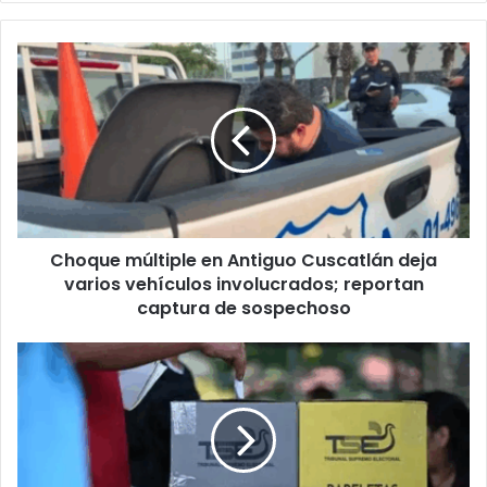
Choque
múltiple
en
Antiguo
Cuscatlán
deja
varios
vehículos
involucrados;
Choque múltiple en Antiguo Cuscatlán deja
reportan
captura
varios vehículos involucrados; reportan
de
captura de sospechoso
sospechoso
TSE
inicia
pruebas
técnicas
para
preparar