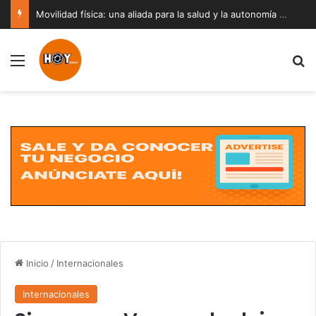
Movilidad física: una aliada para la salud y la autonomía a cualquier edad
Menú
B
Inicio
/
Internacionales
Internacionales