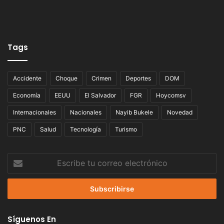
Tags
Accidente
Choque
Crimen
Deportes
DOM
Economía
EEUU
El Salvador
FGR
Hoycomsv
Internacionales
Nacionales
Nayib Bukele
Novedad
PNC
Salud
Tecnología
Turismo
Escribe
tu
correo
electrónico
Síguenos En