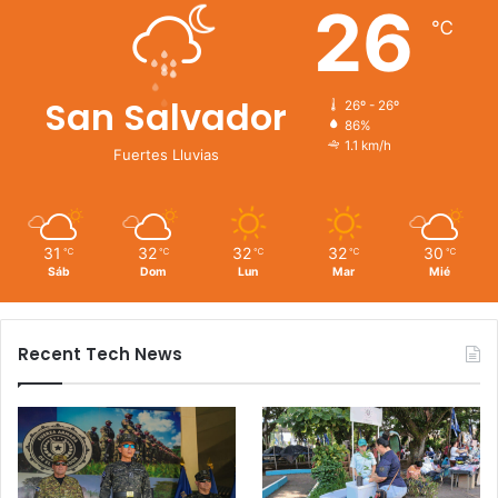
26
℃
San Salvador
26º - 26º
86%
1.1 km/h
Fuertes Lluvias
31
32
32
32
30
℃
℃
℃
℃
℃
Sáb
Dom
Lun
Mar
Mié
Recent Tech News