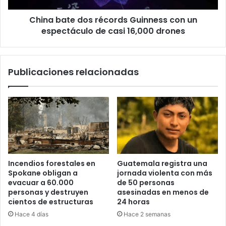
de
China bate dos récords Guinness con un
casi
16,000
espectáculo de casi 16,000 drones
drones
Publicaciones relacionadas
Incendios forestales en
Guatemala registra una
Spokane obligan a
jornada violenta con más
evacuar a 60.000
de 50 personas
personas y destruyen
asesinadas en menos de
cientos de estructuras
24 horas
Hace 4 días
Hace 2 semanas