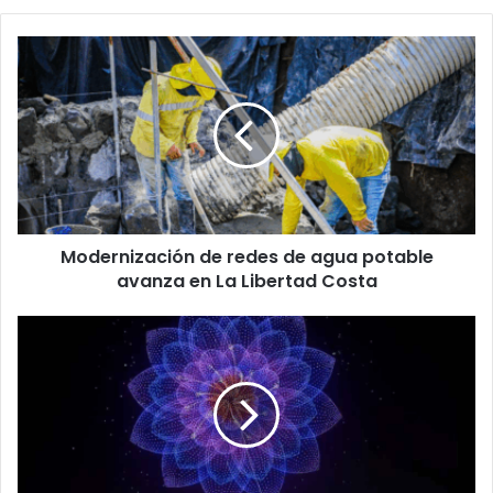
Modernización
de
redes
de
agua
potable
avanza
en
La
Modernización de redes de agua potable
Libertad
Costa
avanza en La Libertad Costa
China
bate
dos
récords
Guinness
con
un
espectáculo