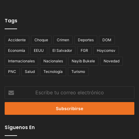
Tags
Accidente
Choque
Crimen
Deportes
DOM
Economía
EEUU
El Salvador
FGR
Hoycomsv
Internacionales
Nacionales
Nayib Bukele
Novedad
PNC
Salud
Tecnología
Turismo
Escribe
tu
correo
electrónico
Síguenos En