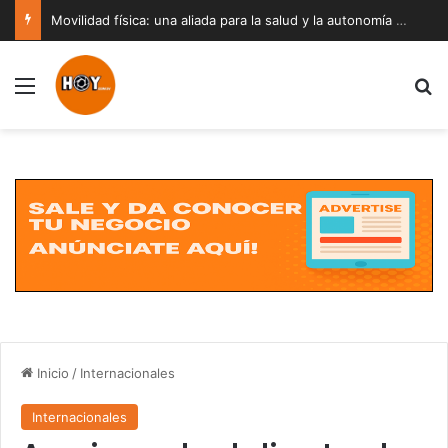
Movilidad física: una aliada para la salud y la autonomía a cualquier edad
Menú
B
Inicio
/
Internacionales
Internacionales