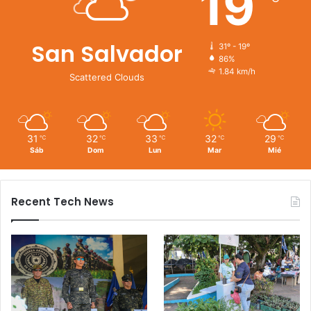
19
San Salvador
31º - 19º
86%
1.84 km/h
Scattered Clouds
31
32
33
32
29
℃
℃
℃
℃
℃
Sáb
Dom
Lun
Mar
Mié
Recent Tech News