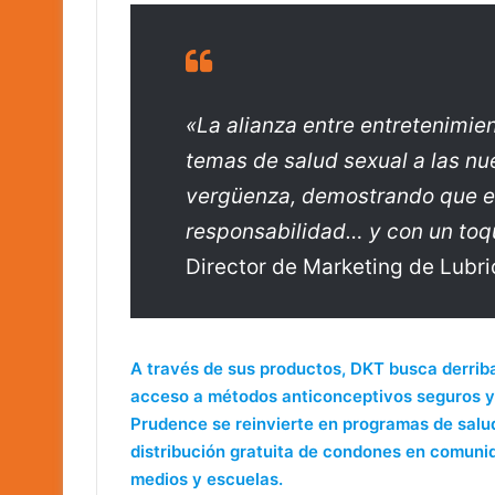
«La alianza entre entretenimie
temas de salud sexual a las nue
vergüenza, demostrando que es
responsabilidad… y con un toq
Director de Marketing de Lubr
A través de sus productos, DKT busca derribar
acceso a métodos anticonceptivos seguros y 
Prudence se reinvierte en programas de salud
distribución gratuita de condones en comuni
medios y escuelas.