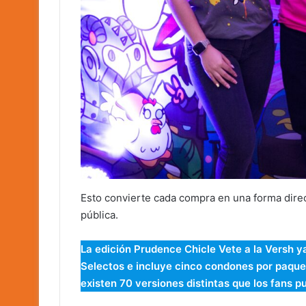
Esto convierte cada compra en una forma direc
pública.
La edición Prudence Chicle Vete a la Versh y
Selectos e incluye cinco condones por paquet
existen 70 versiones distintas que los fans p