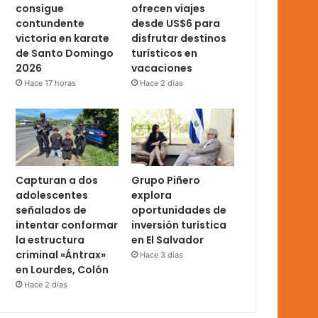
consigue
ofrecen viajes
contundente
desde US$6 para
victoria en karate
disfrutar destinos
de Santo Domingo
turísticos en
2026
vacaciones
Hace 17 horas
Hace 2 días
Capturan a dos
Grupo Piñero
adolescentes
explora
señalados de
oportunidades de
intentar conformar
inversión turística
la estructura
en El Salvador
criminal «Ántrax»
Hace 3 días
en Lourdes, Colón
Hace 2 días