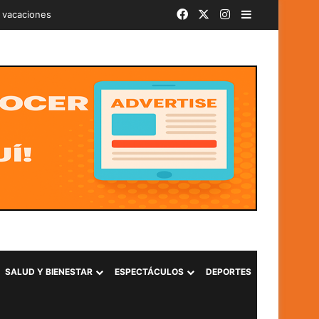
Facebook
X
Instagram
Barra lateral
iminal «Ántrax» en Lourdes, Colón
SALUD Y BIENESTAR
ESPECTÁCULOS
DEPORTES