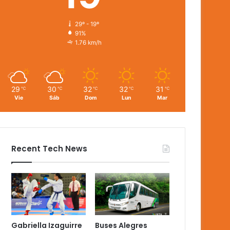
29º - 19º
91%
1.76 km/h
29
30
32
32
31
℃
℃
℃
℃
℃
Vie
Sáb
Dom
Lun
Mar
Recent Tech News
Gabriella Izaguirre
Buses Alegres