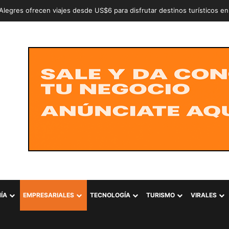
an a dos adolescentes señalados de intentar conformar la estructura cr
ÍA
EMPRESARIALES
TECNOLOGÍA
TURISMO
VIRALES