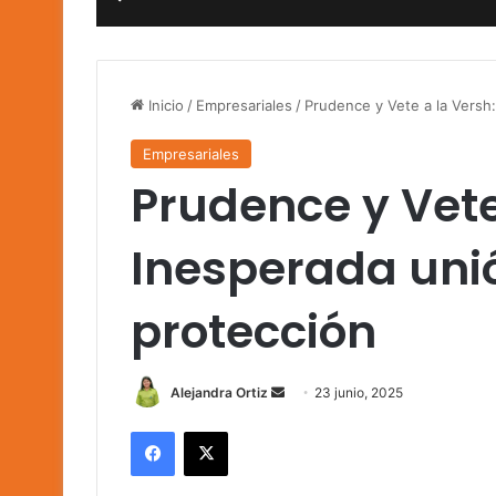
Inicio
/
Empresariales
/
Prudence y Vete a la Versh
Empresariales
Prudence y Vete
Inesperada uni
protección
Send
Alejandra Ortiz
23 junio, 2025
an
Facebook
X
email