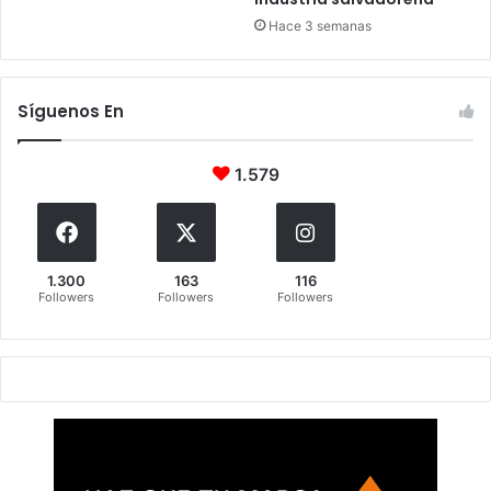
Hace 3 semanas
Síguenos En
1.579
1.300
163
116
Followers
Followers
Followers