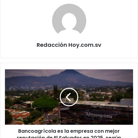
Redacción Hoy.com.sv
Bancoagrícola
es
la
empresa
con
mejor
reputación
de
El
Bancoagrícola es la empresa con mejor
Salvador
en
reputación de El Salvador en 2025, según