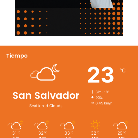
Tiempo
23
℃
San Salvador
31º - 18º
90%
0.45 km/h
Scattered Clouds
31
32
33
32
29
℃
℃
℃
℃
℃