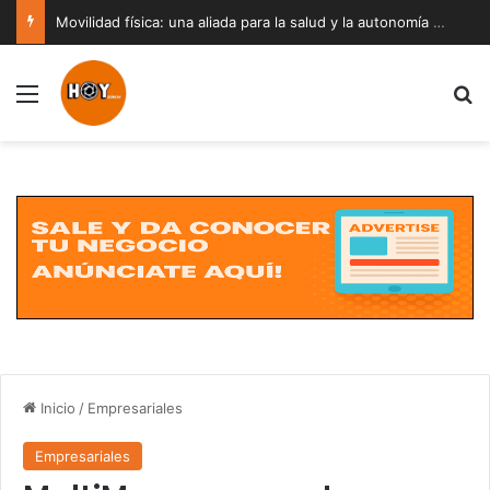
Movilidad física: una aliada para la salud y la autonomía a cualquier edad
Menú
B
Inicio
/
Empresariales
Empresariales