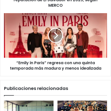
2025,
MERCO
según
MERCO
“Emily
in
Paris”
regresa
con
una
quinta
temporada
más
“Emily in Paris” regresa con una quinta
madura
y
temporada más madura y menos idealizada
menos
idealizada
Publicaciones relacionadas